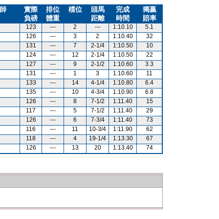
師
實際
排位
檔位
頭馬
完成
獨贏
負磅
體重
距離
時間
賠率
123
---
2
---
1:10.10
5.1
126
---
3
2
1:10.40
32
131
---
7
2-1/4
1:10.50
10
124
---
12
2-1/4
1:10.50
22
127
---
9
2-1/2
1:10.60
3.3
131
---
1
3
1:10.60
11
133
---
14
4-1/4
1:10.80
6.4
135
---
10
4-3/4
1:10.90
6.8
126
---
8
7-1/2
1:11.40
15
117
---
5
7-1/2
1:11.40
29
126
---
6
7-3/4
1:11.40
73
116
---
11
10-3/4
1:11.90
62
118
---
4
19-1/4
1:13.30
67
126
---
13
20
1:13.40
74