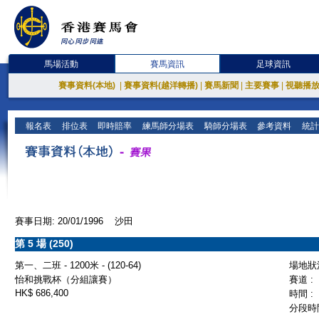
馬場活動
賽馬資訊
足球資訊
賽事資料(本地)
|
賽事資料(越洋轉播)
|
賽馬新聞
|
主要賽事
|
視聽播
報名表
排位表
即時賠率
練馬師分場表
騎師分場表
參考資料
統計
賽事日期: 20/01/1996 沙田
第 5 場 (250)
第一、二班 - 1200米 - (120-64)
場地狀況
怡和挑戰杯（分組讓賽）
賽道 :
HK$ 686,400
時間 :
分段時間