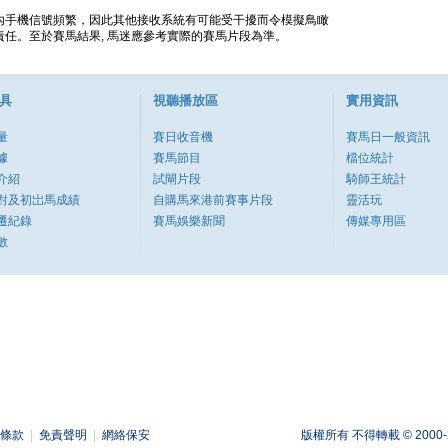
內手機信號頻繁，因此其他接收系統有可能受干擾而令模擬鳥瞰
任。至於賽馬結果, 馬迷應參考實際的賽馬片段為準。
具
視聽播放區
實用資訊
量
賽日收音機
賽馬日一般資訊
據
賽馬節目
檔位統計
介紹
試閘片段
騎師王統計
對及初岀馬成績
自購馬來港前賽事片段
靈活玩
遷紀錄
賽馬娛樂新聞
傳媒專用區
數
條款
|
免責聲明
|
網絡保安
版權所有 不得轉載 © 2000