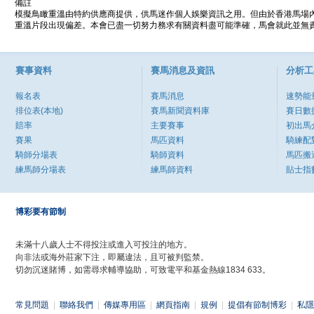
備註
模擬鳥瞰重溫由特約供應商提供，供馬迷作個人娛樂資訊之用。但由於香港馬場
重溫片段出現偏差。本會已盡一切努力務求有關資料盡可能準確，馬會就此並無責
賽事資料
賽馬消息及資訊
分析工
報名表
賽馬消息
速勢能
排位表(本地)
賽馬新聞資料庫
賽日數
賠率
主要賽事
初出馬
賽果
馬匹資料
騎練配
騎師分場表
騎師資料
馬匹搬
練馬師分場表
練馬師資料
貼士指
博彩要有節制
未滿十八歲人士不得投注或進入可投注的地方。
向非法或海外莊家下注，即屬違法，且可被判監禁。
切勿沉迷賭博，如需尋求輔導協助，可致電平和基金熱線1834 633。
常見問題
|
聯絡我們
|
傳媒專用區
|
網頁指南
|
規例
|
提倡有節制博彩
|
私隱