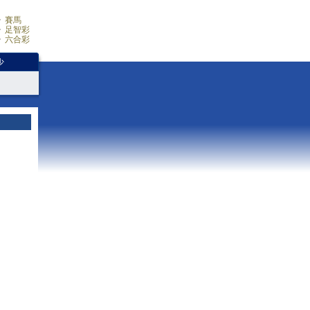
賽馬
足智彩
六合彩
少