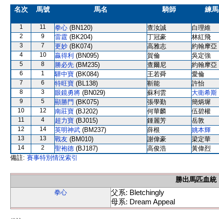
名次
馬號
馬名
騎師
練馬
1
11
拳心
(BN120)
查汝誠
白理維
2
9
雷霆
(BK204)
丁冠豪
林紅飛
3
7
更妙
(BK074)
高雅志
約翰摩亞
4
10
贏得利
(BN095)
賀倫
吳定強
5
8
勝必先
(BM235)
查爾尼
約翰摩亞
6
1
驊中寶
(BK084)
王若舜
愛倫
7
6
特旺寶
(BL138)
靳能
許怡
8
3
眼鏡勇將
(BN029)
蘇利雲
大衛希斯
9
5
顯勝門
(BK075)
張學勤
簡炳墀
10
12
南莊寶
(BJ202)
何華麟
伍碧權
11
4
超力寶
(BJ015)
鍾麗芳
岳敦
12
14
英明神武
(BM237)
薛根
姚本輝
13
13
戰友
(BM010)
謝偉豪
梁定華
14
2
聖袍德
(BJ187)
高俊浩
黃偉烈
備註:
賽事特別情況索引
勝出馬匹血統
父系: Bletchingly
拳心
母系: Dream Appeal