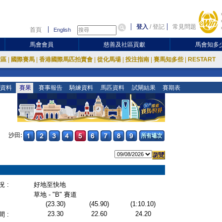
登入
/
登記
常見問題
首頁
English
馬會會員
慈善及社區貢獻
馬會知多
放區
|
國際賽馬
|
香港國際馬匹拍賣會
|
從化馬場
|
投注指南
|
賽馬知多些
|
RESTART
資料
賽果
賽事報告
騎練資料
馬匹資料
試閘結果
賽期表
沙田:
 :
好地至快地
草地 - "B" 賽道
(23.30)
(45.90)
(1:10.10)
23.30
22.60
24.20
 :