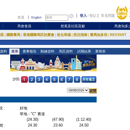
登入
/
登記
常見問題
首頁
English
馬會會員
慈善及社區貢獻
馬會知多
放區
|
國際賽馬
|
香港國際馬匹拍賣會
|
從化馬場
|
投注指南
|
賽馬知多些
|
RESTART
資料
賽果
賽事報告
騎練資料
馬匹資料
試閘結果
賽期表
沙田:
 :
好地
草地 - "C" 賽道
(24.30)
(47.90)
(1:12.40)
24.30
23.60
24.50
 :