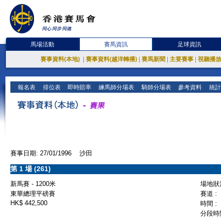
馬場活動
賽馬資訊
足球資訊
賽事資料(本地)
|
賽事資料(越洋轉播)
|
賽馬新聞
|
主要賽事
|
視聽播
報名表
排位表
即時賠率
練馬師分場表
騎師分場表
參考資料
統計
賽事日期: 27/01/1996 沙田
第 1 場 (261)
新馬賽 - 1200米
場地狀況
東華總理平磅賽
賽道 :
HK$ 442,500
時間 :
分段時間