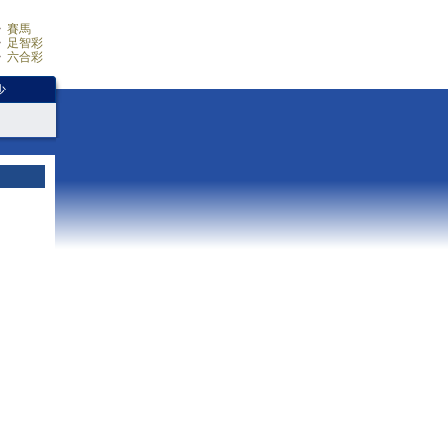
賽馬
足智彩
六合彩
少