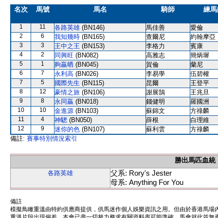
名次
馬號
馬名
騎師
練馬
1
11
各路英雄
(BN146)
馬佳善
愛倫
2
6
我知幾時
(BN165)
查爾尼
約翰摩亞
3
3
王中之王
(BN153)
李格力
賓康
4
2
同興旺
(BN082)
高雅志
簡炳墀
5
1
夠贏晒
(BN045)
賀倫
蘭尼
6
7
永利高
(BN026)
李易學
伍碧權
7
5
國際先生
(BN115)
昆爾
王登平
8
12
豪情之旅
(BN106)
謝展鵠
王兆旦
9
8
永同贏
(BN018)
錢健明
羅國洲
10
10
金進源
(BN103)
蘇錦文
方祿麟
11
4
神驄
(BN050)
薛根
白理維
12
9
迷你的色
(BN107)
蘇利雲
方祿麟
備註:
賽事特別情況索引
勝出馬匹血統
父系: Rory's Jester
各路英雄
母系: Anything For You
備註
模擬鳥瞰重溫由特約供應商提供，供馬迷作個人娛樂資訊之用。但由於香港馬場
重溫片段出現偏差。本會已盡一切努力務求有關資料盡可能準確，馬會就此並無責