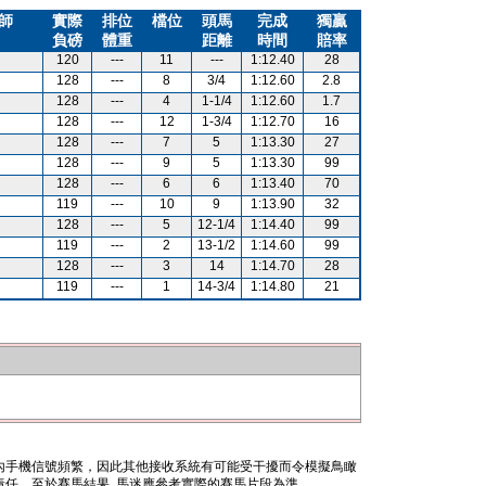
師
實際
排位
檔位
頭馬
完成
獨贏
負磅
體重
距離
時間
賠率
120
---
11
---
1:12.40
28
128
---
8
3/4
1:12.60
2.8
128
---
4
1-1/4
1:12.60
1.7
128
---
12
1-3/4
1:12.70
16
128
---
7
5
1:13.30
27
128
---
9
5
1:13.30
99
128
---
6
6
1:13.40
70
119
---
10
9
1:13.90
32
128
---
5
12-1/4
1:14.40
99
119
---
2
13-1/2
1:14.60
99
128
---
3
14
1:14.70
28
119
---
1
14-3/4
1:14.80
21
內手機信號頻繁，因此其他接收系統有可能受干擾而令模擬鳥瞰
任。至於賽馬結果, 馬迷應參考實際的賽馬片段為準。