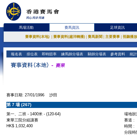
馬場活動
賽馬資訊
足球資訊
賽事資料(本地)
|
賽事資料(越洋轉播)
|
賽馬新聞
|
主要賽事
|
視聽播
報名表
排位表
即時賠率
練馬師分場表
騎師分場表
參考資料
統計
賽事日期: 27/01/1996 沙田
第 7 場 (267)
第一、二班 - 1400米 - (120-64)
場地狀況
東華三院分組讓賽
賽道 :
HK$ 1,032,400
時間 :
分段時間