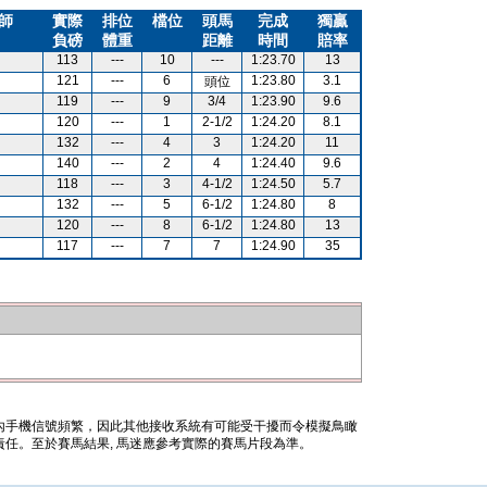
師
實際
排位
檔位
頭馬
完成
獨贏
負磅
體重
距離
時間
賠率
113
---
10
---
1:23.70
13
121
---
6
1:23.80
3.1
頭位
119
---
9
3/4
1:23.90
9.6
120
---
1
2-1/2
1:24.20
8.1
132
---
4
3
1:24.20
11
140
---
2
4
1:24.40
9.6
118
---
3
4-1/2
1:24.50
5.7
132
---
5
6-1/2
1:24.80
8
120
---
8
6-1/2
1:24.80
13
117
---
7
7
1:24.90
35
內手機信號頻繁，因此其他接收系統有可能受干擾而令模擬鳥瞰
任。至於賽馬結果, 馬迷應參考實際的賽馬片段為準。