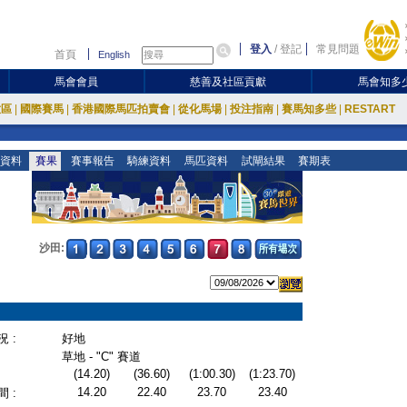
登入
/
登記
常見問題
首頁
English
馬會會員
慈善及社區貢獻
馬會知多
放區
|
國際賽馬
|
香港國際馬匹拍賣會
|
從化馬場
|
投注指南
|
賽馬知多些
|
RESTART
資料
賽果
賽事報告
騎練資料
馬匹資料
試閘結果
賽期表
沙田:
 :
好地
草地 - "C" 賽道
(14.20)
(36.60)
(1:00.30)
(1:23.70)
14.20
22.40
23.70
23.40
 :