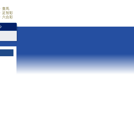
賽馬
足智彩
六合彩
少