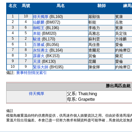
名次
馬號
馬名
騎師
練馬
1
10
得天獨厚
(BL160)
嚴顯強
賓康
2
4
仙麒麟
(BM072)
靳能
岳敦
3
6
御蝦王
(BL196)
李格力
賓康
4
5
本能
(BM020)
高雅志
吳定強
5
2
駿達
(BL170)
蘇利雲
方祿麟
6
1
百勝威
(BL056)
馬佳善
愛倫
7
8
永恒勇士
(BL164)
查爾尼
約翰摩亞
8
3
霹靂火
(BK153)
賀倫
蘭尼
9
7
天潢
(BK130)
昆爾
愛倫
10
9
緊張大師
(BH195)
陳俊輝
約翰摩亞
備註:
賽事特別情況索引
勝出馬匹血統
父系: Thatching
得天獨厚
母系: Grapette
備註
模擬鳥瞰重溫由特約供應商提供，供馬迷作個人娛樂資訊之用。但由於香港馬場
重溫片段出現偏差。本會已盡一切努力務求有關資料盡可能準確，馬會就此並無責