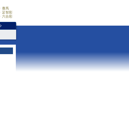
賽馬
足智彩
六合彩
少