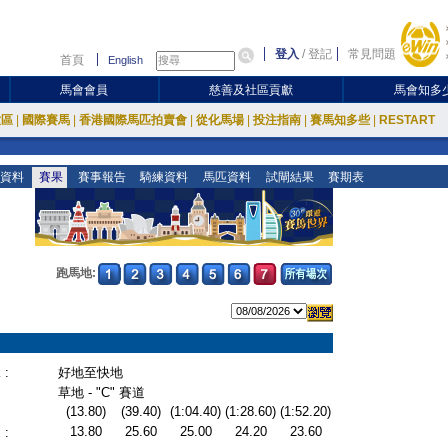
登入
/
登記
常見問題
首頁
English
馬會會員
慈善及社區貢獻
馬會知多
放區
|
國際賽馬
|
香港國際馬匹拍賣會
|
從化馬場
|
投注指南
|
賽馬知多些
|
RESTART
資料
賽果
賽事報告
騎練資料
馬匹資料
試閘結果
賽期表
跑馬地:
:
好地至快地
草地 - "C" 賽道
(13.80)
(39.40)
(1:04.40)
(1:28.60)
(1:52.20)
13.80
25.60
25.00
24.20
23.60
: