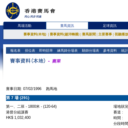
馬場活動
賽馬資訊
足球資訊
賽事資料(本地)
|
賽事資料(越洋轉播)
|
賽馬新聞
|
主要賽事
|
視聽播
報名表
排位表
即時賠率
練馬師分場表
騎師分場表
參考資料
統計
賽事日期: 07/02/1996 跑馬地
第 7 場 (291)
第一、二班 - 1800米 - (120-64)
場地狀況 
港督分組讓賽
賽道 :
HK$ 1,032,400
時間 :
分段時間 