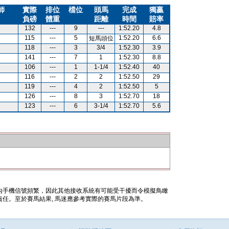
師
實際
排位
檔位
頭馬
完成
獨贏
負磅
體重
距離
時間
賠率
132
---
9
---
1:52.20
4.8
115
---
5
1:52.20
6.6
短馬頭位
118
---
3
3/4
1:52.30
3.9
141
---
7
1
1:52.30
8.8
106
---
1
1-1/4
1:52.40
40
116
---
2
2
1:52.50
29
119
---
4
2
1:52.50
5
126
---
8
3
1:52.70
18
123
---
6
3-1/4
1:52.70
5.6
內手機信號頻繁，因此其他接收系統有可能受干擾而令模擬鳥瞰
任。至於賽馬結果, 馬迷應參考實際的賽馬片段為準。