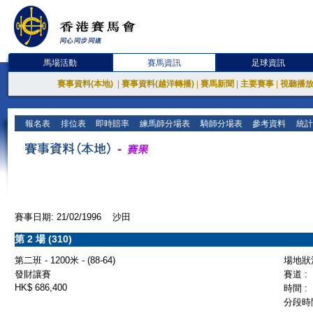
馬場活動
賽馬資訊
足球資訊
賽事資料(本地)
|
賽事資料(越洋轉播)
|
賽馬新聞
|
主要賽事
|
視聽播
報名表
排位表
即時賠率
練馬師分場表
騎師分場表
參考資料
統計
賽事日期: 21/02/1996 沙田
第 2 場 (310)
第二班 - 1200米 - (88-64)
場地狀況
發財讓賽
賽道 :
HK$ 686,400
時間 :
分段時間