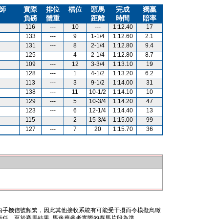
師
實際
排位
檔位
頭馬
完成
獨贏
負磅
體重
距離
時間
賠率
116
---
10
---
1:12.40
17
133
---
9
1-1/4
1:12.60
2.1
131
---
8
2-1/4
1:12.80
9.4
125
---
4
2-1/4
1:12.80
8.7
109
---
12
3-3/4
1:13.10
19
128
---
1
4-1/2
1:13.20
6.2
113
---
3
9-1/2
1:14.00
31
138
---
11
10-1/2
1:14.10
10
129
---
5
10-3/4
1:14.20
47
123
---
6
12-1/4
1:14.40
13
115
---
2
15-3/4
1:15.00
99
127
---
7
20
1:15.70
36
內手機信號頻繁，因此其他接收系統有可能受干擾而令模擬鳥瞰
任。至於賽馬結果, 馬迷應參考實際的賽馬片段為準。