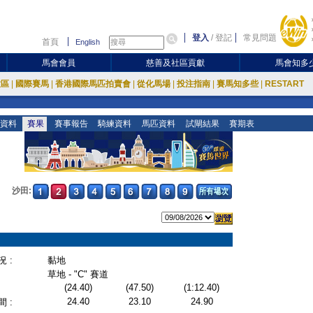
登入
/
登記
常見問題
首頁
English
馬會會員
慈善及社區貢獻
馬會知多
放區
|
國際賽馬
|
香港國際馬匹拍賣會
|
從化馬場
|
投注指南
|
賽馬知多些
|
RESTART
資料
賽果
賽事報告
騎練資料
馬匹資料
試閘結果
賽期表
沙田:
 :
黏地
草地 - "C" 賽道
(24.40)
(47.50)
(1:12.40)
24.40
23.10
24.90
 :