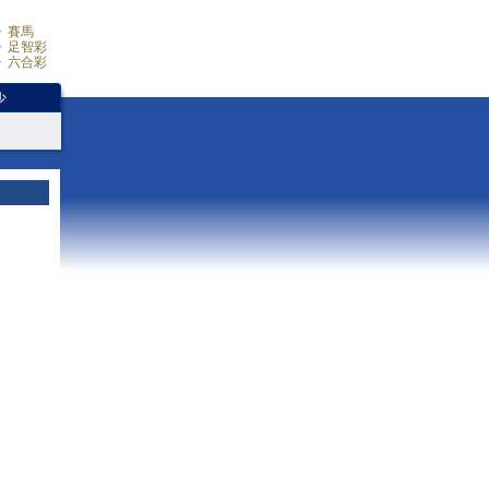
賽馬
足智彩
六合彩
少