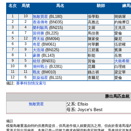
名次
馬號
馬名
騎師
練馬
1
10
無敵寶星
(BL180)
張學勤
簡炳墀
2
2
香港傳奇
(BN035)
高雅志
約翰摩亞
3
4
榮利駿馬
(BN215)
文羅
王兆旦
4
7
當得勝
(BL225)
馬佳善
愛倫
5
12
齊天福
(BM094)
陳家俊
蘭尼
6
3
奇星
(BM061)
何華麟
伍碧權
7
9
大浩湖
(BN125)
江碧蕙
賓康
8
1
豪勝
(BL143)
靳能
岳敦
9
5
統領
(BN031)
賀倫
大衛希斯
10
8
潮州戰士
(BJ281)
昆爾
白理維
11
11
戰友
(BM010)
鍾占祺
梁定華
12
6
凱旋福星
(BL115)
查爾尼
愛倫
備註:
賽事特別情況索引
勝出馬匹血統
父系: Efisio
無敵寶星
母系: Joyce's Best
備註
模擬鳥瞰重溫由特約供應商提供，供馬迷作個人娛樂資訊之用。但由於香港馬場
重溫片段出現偏差。本會已盡一切努力務求有關資料盡可能準確，馬會就此並無責