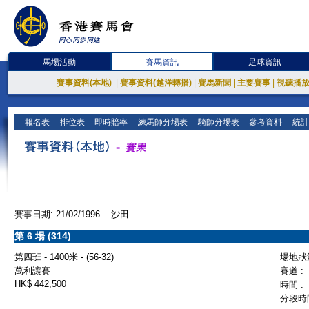
馬場活動
賽馬資訊
足球資訊
賽事資料(本地)
|
賽事資料(越洋轉播)
|
賽馬新聞
|
主要賽事
|
視聽播
報名表
排位表
即時賠率
練馬師分場表
騎師分場表
參考資料
統計
賽事日期: 21/02/1996 沙田
第 6 場 (314)
第四班 - 1400米 - (56-32)
場地狀況
萬利讓賽
賽道 :
HK$ 442,500
時間 :
分段時間