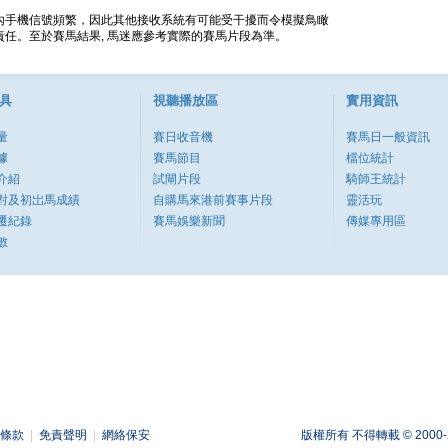
內手機信號頻繁，因此其他接收系統有可能受干擾而令模擬鳥瞰
任。至於賽馬結果, 馬迷應參考實際的賽馬片段為準。
具
視聽播放區
實用資訊
量
賽日收音機
賽馬日一般資訊
據
賽馬節目
檔位統計
介紹
試閘片段
騎師王統計
對及初岀馬成績
自購馬來港前賽事片段
靈活玩
遷紀錄
賽馬娛樂新聞
傳媒專用區
數
條款
|
免責聲明
|
網絡保安
版權所有 不得轉載 © 2000