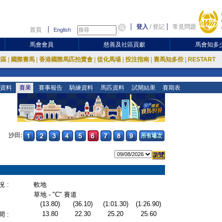
登入
/
登記
常見問題
首頁
English
馬會會員
慈善及社區貢獻
馬會知多
放區
|
國際賽馬
|
香港國際馬匹拍賣會
|
從化馬場
|
投注指南
|
賽馬知多些
|
RESTART
資料
賽果
賽事報告
騎練資料
馬匹資料
試閘結果
賽期表
沙田:
 :
軟地
草地 - "C" 賽道
(13.80)
(36.10)
(1:01.30)
(1:26.90)
13.80
22.30
25.20
25.60
 :