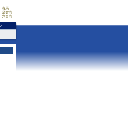
賽馬
足智彩
六合彩
少