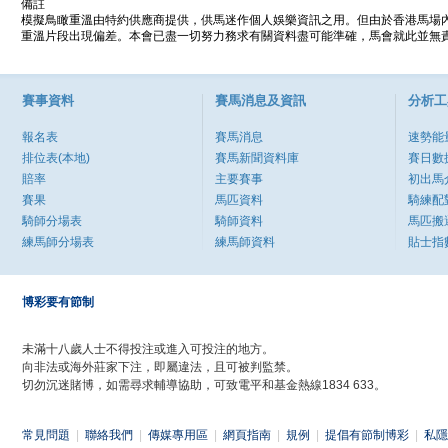
備註
模擬鳥瞰重溫由特約供應商提供，供馬迷作個人娛樂資訊之用。但由於香港馬場
重溫片段出現偏差。本會已盡一切努力務求有關資料盡可能準確，馬會就此並無責
賽事資料
賽馬消息及資訊
分析工
報名表
賽馬消息
速勢能
排位表(本地)
賽馬新聞資料庫
賽日數
賠率
主要賽事
初出馬
賽果
馬匹資料
騎練配
騎師分場表
騎師資料
馬匹搬
練馬師分場表
練馬師資料
貼士指
博彩要有節制
未滿十八歲人士不得投注或進入可投注的地方。
向非法或海外莊家下注，即屬違法，且可被判監禁。
切勿沉迷賭博，如需尋求輔導協助，可致電平和基金熱線1834 633。
常見問題
|
聯絡我們
|
傳媒專用區
|
網頁指南
|
規例
|
提倡有節制博彩
|
私隱