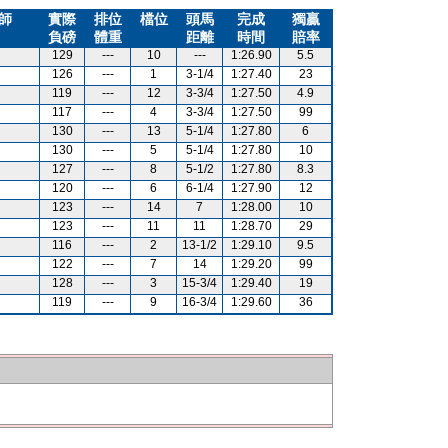
師
實際
排位
檔位
頭馬
完成
獨贏
負磅
體重
距離
時間
賠率
129
---
10
---
1:26.90
5.5
126
---
1
3-1/4
1:27.40
23
119
---
12
3-3/4
1:27.50
4.9
117
---
4
3-3/4
1:27.50
99
130
---
13
5-1/4
1:27.80
6
130
---
5
5-1/4
1:27.80
10
127
---
8
5-1/2
1:27.80
8.3
120
---
6
6-1/4
1:27.90
12
123
---
14
7
1:28.00
10
123
---
11
11
1:28.70
29
116
---
2
13-1/2
1:29.10
9.5
122
---
7
14
1:29.20
99
128
---
3
15-3/4
1:29.40
19
119
---
9
16-3/4
1:29.60
36