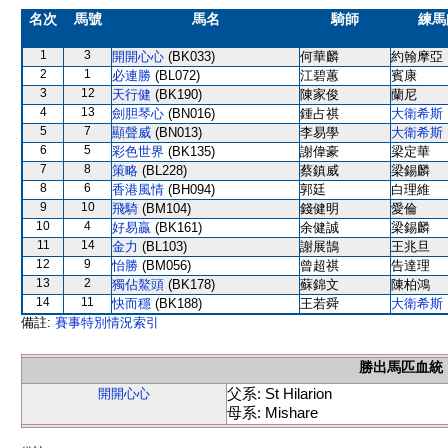
名次
馬號
馬名
騎師
練馬
1
3
開開心心
(BK033)
何華麟
約翰摩亞
2
1
必連勝
(BL072)
江碧蕙
賓康
3
12
天行健
(BK190)
陳家俊
蘭尼
4
13
劍胆琴心
(BN016)
鍾占祺
大衛希斯
5
7
顯聲威
(BN013)
李易學
大衛希斯
6
5
彩色世界
(BK135)
謝偉豪
梁定華
7
8
策略
(BL228)
蔡鎮威
梁錫麟
8
6
香港風情
(BH094)
郭廷
白理維
9
10
飛騎
(BM104)
錢健明
愛倫
10
4
好易贏
(BK161)
余健誠
梁錫麟
11
14
金力
(BL103)
謝展鵠
王兆旦
12
9
怡勝
(BM056)
曾超祺
告達理
13
2
獨佔鰲頭
(BK178)
蘇錦文
陳柏鴻
14
11
快而穩
(BK188)
王若舜
大衛希斯
備註:
賽事特別情況索引
勝出馬匹血統
父系: St Hilarion
開開心心
母系: Mishare