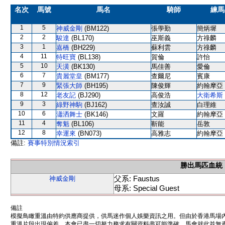
名次
馬號
馬名
騎師
練馬
1
5
神威金剛
(BM122)
張學勤
簡炳墀
2
2
駿達
(BL170)
巫斯義
方祿麟
3
1
嘉橋
(BH229)
蘇利雲
方祿麟
4
11
特旺寶
(BL138)
賀倫
許怡
5
10
天潢
(BK130)
馬佳善
愛倫
6
7
貴麗堂皇
(BM177)
查爾尼
賓康
7
9
緊張大師
(BH195)
陳俊輝
約翰摩亞
8
12
老友記
(BJ290)
高俊浩
大衛希斯
9
3
綠野神駒
(BJ162)
查汝誠
白理維
10
6
瀟洒舞士
(BK146)
文羅
約翰摩亞
11
4
奪魁
(BL106)
靳能
岳敦
12
8
幸運來
(BN073)
高雅志
約翰摩亞
備註:
賽事特別情況索引
勝出馬匹血統
父系: Faustus
神威金剛
母系: Special Guest
備註
模擬鳥瞰重溫由特約供應商提供，供馬迷作個人娛樂資訊之用。但由於香港馬場
重溫片段出現偏差。本會已盡一切努力務求有關資料盡可能準確，馬會就此並無責