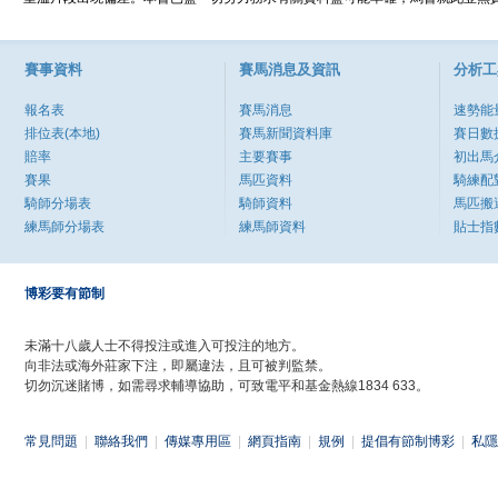
賽事資料
賽馬消息及資訊
分析工
報名表
賽馬消息
速勢能
排位表(本地)
賽馬新聞資料庫
賽日數
賠率
主要賽事
初出馬
賽果
馬匹資料
騎練配
騎師分場表
騎師資料
馬匹搬
練馬師分場表
練馬師資料
貼士指
博彩要有節制
未滿十八歲人士不得投注或進入可投注的地方。
向非法或海外莊家下注，即屬違法，且可被判監禁。
切勿沉迷賭博，如需尋求輔導協助，可致電平和基金熱線1834 633。
常見問題
|
聯絡我們
|
傳媒專用區
|
網頁指南
|
規例
|
提倡有節制博彩
|
私隱