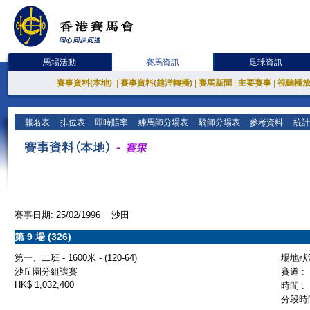
馬場活動
賽馬資訊
足球資訊
賽事資料(本地)
|
賽事資料(越洋轉播)
|
賽馬新聞
|
主要賽事
|
視聽播
報名表
排位表
即時賠率
練馬師分場表
騎師分場表
參考資料
統計
賽事日期: 25/02/1996 沙田
第 9 場 (326)
第一、二班 - 1600米 - (120-64)
場地狀況
沙丘園分組讓賽
賽道 :
HK$ 1,032,400
時間 :
分段時間