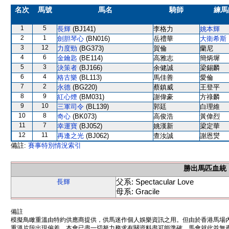
名次
馬號
馬名
騎師
練馬
1
5
長輝
(BJ141)
李格力
姚本輝
2
1
劍胆琴心
(BN016)
岳禮華
大衛希斯
3
12
力度勁
(BG373)
賀倫
蘭尼
4
6
金鑰匙
(BE114)
高雅志
簡炳墀
5
3
決策者
(BJ166)
余健誠
梁錫麟
6
4
格古樂
(BL113)
馬佳善
愛倫
7
2
永德
(BG220)
蔡鎮威
王登平
8
9
紅心煙
(BM031)
謝偉豪
方祿麟
9
10
三軍司令
(BL139)
郭廷
白理維
10
8
奇心
(BK073)
高俊浩
黃偉烈
11
7
幸運寶
(BJ052)
姚漢新
梁定華
12
11
再逢之光
(BJ062)
查汝誠
謝恩爕
備註:
賽事特別情況索引
勝出馬匹血統
父系: Spectacular Love
長輝
母系: Gracile
備註
模擬鳥瞰重溫由特約供應商提供，供馬迷作個人娛樂資訊之用。但由於香港馬場
重溫片段出現偏差。本會已盡一切努力務求有關資料盡可能準確，馬會就此並無責