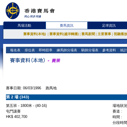
馬場活動
賽馬資訊
足球資訊
賽事資料(本地)
|
賽事資料(越洋轉播)
|
賽馬新聞
|
主要賽事
|
視聽播
報名表
排位表
即時賠率
練馬師分場表
騎師分場表
參考資料
統計
賽事日期: 06/03/1996 跑馬地
第 2 場 (343)
第五班 - 1800米 - (40-16)
場地狀況 
屯門讓賽
賽道 :
HK$ 402,700
時間 :
分段時間 