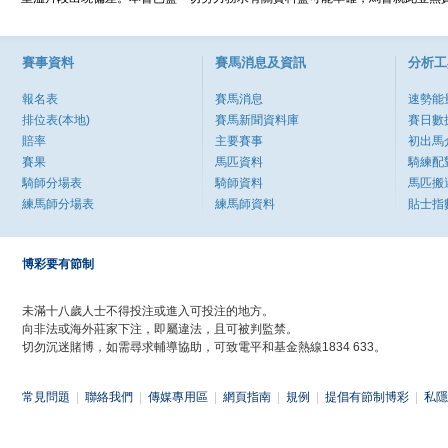
賽事資料
賽馬消息及資訊
分析工
報名表
賽馬消息
速勢能
排位表(本地)
賽馬新聞資料庫
賽日數
賠率
主要賽事
初出馬
賽果
馬匹資料
騎練配
騎師分場表
騎師資料
馬匹搬
練馬師分場表
練馬師資料
貼士指
博彩要有節制
未滿十八歲人士不得投注或進入可投注的地方。
向非法或海外莊家下注，即屬違法，且可被判監禁。
切勿沉迷賭博，如需尋求輔導協助，可致電平和基金熱線1834 633。
常見問題
|
聯絡我們
|
傳媒專用區
|
網頁指南
|
規例
|
提倡有節制博彩
|
私隱