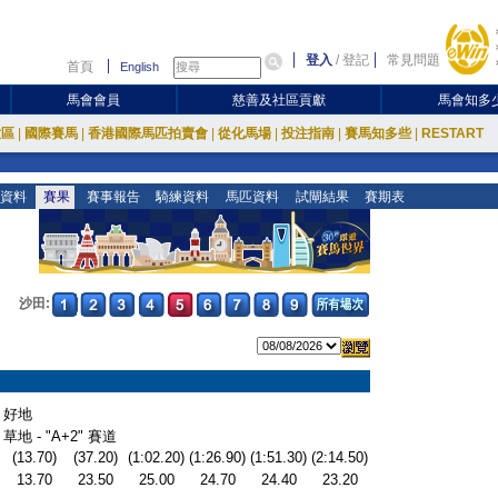
登入
/
登記
常見問題
首頁
English
馬會會員
慈善及社區貢獻
馬會知多
放區
|
國際賽馬
|
香港國際馬匹拍賣會
|
從化馬場
|
投注指南
|
賽馬知多些
|
RESTART
資料
賽果
賽事報告
騎練資料
馬匹資料
試閘結果
賽期表
沙田:
好地
草地 - "A+2" 賽道
(13.70)
(37.20)
(1:02.20)
(1:26.90)
(1:51.30)
(2:14.50)
13.70
23.50
25.00
24.70
24.40
23.20