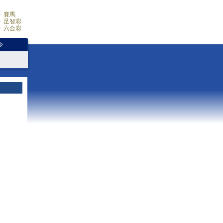
賽馬
足智彩
六合彩
少