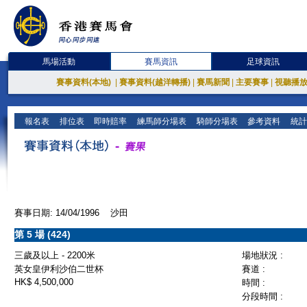
馬場活動
賽馬資訊
足球資訊
賽事資料(本地)
|
賽事資料(越洋轉播)
|
賽馬新聞
|
主要賽事
|
視聽播
報名表
排位表
即時賠率
練馬師分場表
騎師分場表
參考資料
統計
賽事日期: 14/04/1996 沙田
第 5 場 (424)
三歲及以上 - 2200米
場地狀況 :
英女皇伊利沙伯二世杯
賽道 :
HK$ 4,500,000
時間 :
分段時間 :