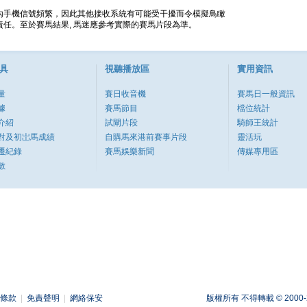
內手機信號頻繁，因此其他接收系統有可能受干擾而令模擬鳥瞰
任。至於賽馬結果, 馬迷應參考實際的賽馬片段為準。
具
視聽播放區
實用資訊
量
賽日收音機
賽馬日一般資訊
據
賽馬節目
檔位統計
介紹
試閘片段
騎師王統計
對及初岀馬成績
自購馬來港前賽事片段
靈活玩
遷紀錄
賽馬娛樂新聞
傳媒專用區
數
條款
|
免責聲明
|
網絡保安
版權所有 不得轉載 © 2000