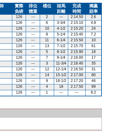
師
實際
排位
檔位
頭馬
完成
獨贏
負磅
體重
距離
時間
賠率
126
---
2
---
2:14.50
2.6
126
---
6
3-3/4
2:15.10
4.8
126
---
10
4-1/2
2:15.20
24
126
---
8
5-1/4
2:15.40
7.2
126
---
11
6-1/4
2:15.50
10
126
---
13
7-1/2
2:15.70
61
126
---
5
8-1/2
2:15.90
18
126
---
7
9-1/4
2:16.00
17
126
---
3
11-3/4
2:16.40
35
126
---
12
12-1/4
2:16.50
31
126
---
14
15-1/2
2:17.00
80
126
---
9
16-1/2
2:17.20
46
126
---
4
18
2:17.50
99
126
---
1
---
---
8.2