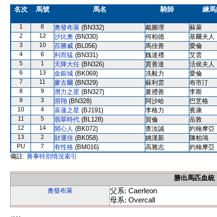
名次
馬號
馬名
騎師
練馬
1
8
奧發布萊
(BN332)
戴圖理
蘇萊
2
12
沙比奧
(BN330)
何柏德
基爾夫人
3
10
百勝威
(BL056)
馬佳善
愛倫
4
6
利而猛
(BN331)
魏達禮
艾雲
5
1
天降大任
(BN326)
賈善達
活侯夫人
6
13
金銀城
(BK069)
冼毅力
愛倫
7
11
麥古爾
(BN329)
蘇利雲
布市汀
8
9
潛力之星
(BN327)
夏禮善
李斯
9
3
滑翔
(BN328)
阿沙哈
巴芝格
10
4
喜蓮之星
(BJ191)
李格力
賓康
11
5
翡翠時代
(BL128)
賀倫
岳敦
12
14
開心人
(BK072)
查汝誠
約翰摩亞
13
2
財運佳
(BK058)
姚漢新
陳柏鴻
PU
7
有性格
(BM016)
高雅志
約翰摩亞
備註:
賽事特別情況索引
勝出馬匹血統
父系: Caerleon
奧發布萊
母系: Overcall