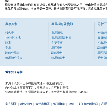
備註
模擬鳥瞰重溫由特約供應商提供，供馬迷作個人娛樂資訊之用。但由於香港馬場
重溫片段出現偏差。本會已盡一切努力務求有關資料盡可能準確，馬會就此並無責
賽事資料
賽馬消息及資訊
分析工
報名表
賽馬消息
速勢能
排位表(本地)
賽馬新聞資料庫
賽日數
賠率
主要賽事
初出馬
賽果
馬匹資料
騎練配
騎師分場表
騎師資料
馬匹搬
練馬師分場表
練馬師資料
貼士指
博彩要有節制
未滿十八歲人士不得投注或進入可投注的地方。
向非法或海外莊家下注，即屬違法，且可被判監禁。
切勿沉迷賭博，如需尋求輔導協助，可致電平和基金熱線1834 633。
常見問題
|
聯絡我們
|
傳媒專用區
|
網頁指南
|
規例
|
提倡有節制博彩
|
私隱