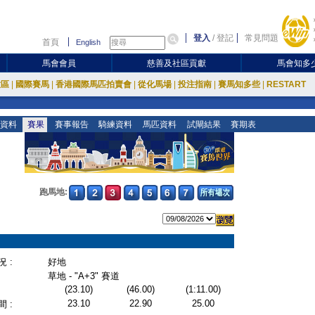
登入
/
登記
常見問題
首頁
English
馬會會員
慈善及社區貢獻
馬會知多
放區
|
國際賽馬
|
香港國際馬匹拍賣會
|
從化馬場
|
投注指南
|
賽馬知多些
|
RESTART
資料
賽果
賽事報告
騎練資料
馬匹資料
試閘結果
賽期表
跑馬地:
 :
好地
草地 - "A+3" 賽道
(23.10)
(46.00)
(1:11.00)
23.10
22.90
25.00
 :