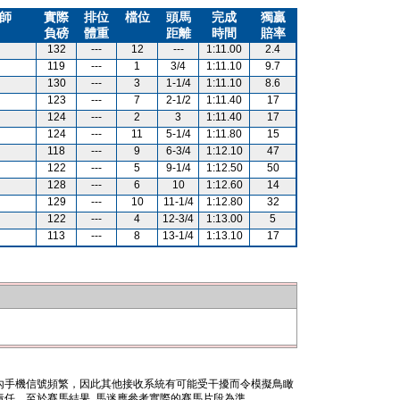
師
實際
排位
檔位
頭馬
完成
獨贏
負磅
體重
距離
時間
賠率
132
---
12
---
1:11.00
2.4
119
---
1
3/4
1:11.10
9.7
130
---
3
1-1/4
1:11.10
8.6
123
---
7
2-1/2
1:11.40
17
124
---
2
3
1:11.40
17
124
---
11
5-1/4
1:11.80
15
118
---
9
6-3/4
1:12.10
47
122
---
5
9-1/4
1:12.50
50
128
---
6
10
1:12.60
14
129
---
10
11-1/4
1:12.80
32
122
---
4
12-3/4
1:13.00
5
113
---
8
13-1/4
1:13.10
17
內手機信號頻繁，因此其他接收系統有可能受干擾而令模擬鳥瞰
任。至於賽馬結果, 馬迷應參考實際的賽馬片段為準。