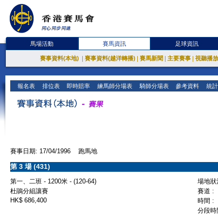
馬場活動
賽馬資訊
足球資訊
賽事資料(本地)
|
賽事資料(越洋轉播)
|
賽馬新聞
|
主要賽事
|
視聽播
報名表
排位表
即時賠率
練馬師分場表
騎師分場表
參考資料
統計
賽事日期: 17/04/1996 跑馬地
第 3 場 (431)
第一、二班 - 1200米 - (120-64)
場地狀況
杜鵑分組讓賽
賽道 :
HK$ 686,400
時間 :
分段時間