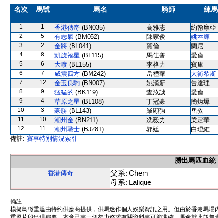
名次
馬號
馬名
騎師
練馬
1
1
香港傳奇
(BN035)
高雅志
約翰摩亞
2
5
有志氣
(BM052)
陳家俊
姚本輝
3
2
金將
(BL041)
賀倫
蘭尼
4
8
凱旋福星
(BL115)
馬佳善
愛倫
5
6
大嘜
(BL155)
李格力
賓康
6
7
威震四方
(BM242)
岳禮華
大衛希斯
7
12
金玉良駒
(BN007)
姚漢新
告達理
8
9
猛猛的
(BK119)
查汝誠
愛倫
9
4
草原之星
(BL108)
丁冠豪
簡炳墀
10
3
豪勝
(BL143)
嚴顯強
岳敦
11
10
潮州金
(BN211)
冼毅力
梁定華
12
11
潮州戰士
(BJ281)
郭廷
白理維
備註:
賽事特別情況索引
勝出馬匹血統
父系: Chem
香港傳奇
母系: Lalique
備註
模擬鳥瞰重溫由特約供應商提供，供馬迷作個人娛樂資訊之用。但由於香港馬場
重溫片段出現偏差。本會已盡一切努力務求有關資料盡可能準確，馬會就此並無責