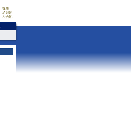
賽馬
足智彩
六合彩
少