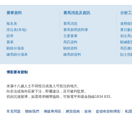
賽事資料
賽馬消息及資訊
分析工
報名表
賽馬消息
速勢能
排位表(本地)
賽馬新聞資料庫
賽日數
賠率
主要賽事
初出馬
賽果
馬匹資料
騎練配
騎師分場表
騎師資料
馬匹搬
練馬師分場表
練馬師資料
貼士指
博彩要有節制
未滿十八歲人士不得投注或進入可投注的地方。
向非法或海外莊家下注，即屬違法，且可被判監禁。
切勿沉迷賭博，如需尋求輔導協助，可致電平和基金熱線1834 633。
常見問題
|
聯絡我們
|
傳媒專用區
|
網頁指南
|
規例
|
提倡有節制博彩
|
私隱