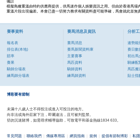
備註
模擬鳥瞰重溫由特約供應商提供，供馬迷作個人娛樂資訊之用。但由於香港馬場
重溫片段出現偏差。本會已盡一切努力務求有關資料盡可能準確，馬會就此並無責
賽事資料
賽馬消息及資訊
分析工
報名表
賽馬消息
速勢能
排位表(本地)
賽馬新聞資料庫
賽日數
賠率
主要賽事
初出馬
賽果
馬匹資料
騎練配
騎師分場表
騎師資料
馬匹搬
練馬師分場表
練馬師資料
貼士指
博彩要有節制
未滿十八歲人士不得投注或進入可投注的地方。
向非法或海外莊家下注，即屬違法，且可被判監禁。
切勿沉迷賭博，如需尋求輔導協助，可致電平和基金熱線1834 633。
常見問題
|
聯絡我們
|
傳媒專用區
|
網頁指南
|
規例
|
提倡有節制博彩
|
私隱