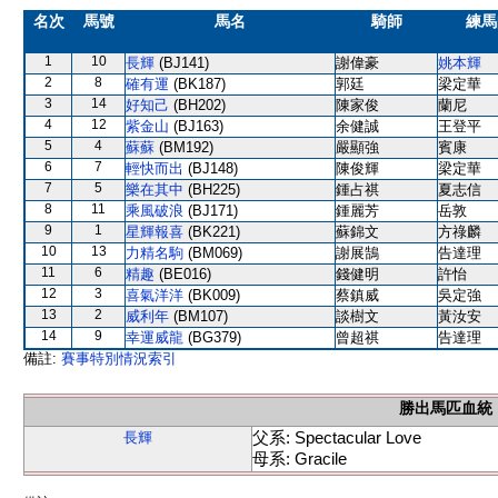
名次
馬號
馬名
騎師
練馬
1
10
長輝
(BJ141)
謝偉豪
姚本輝
2
8
確有運
(BK187)
郭廷
梁定華
3
14
好知己
(BH202)
陳家俊
蘭尼
4
12
紫金山
(BJ163)
余健誠
王登平
5
4
蘇蘇
(BM192)
嚴顯強
賓康
6
7
輕快而出
(BJ148)
陳俊輝
梁定華
7
5
樂在其中
(BH225)
鍾占祺
夏志信
8
11
乘風破浪
(BJ171)
鍾麗芳
岳敦
9
1
星輝報喜
(BK221)
蘇錦文
方祿麟
10
13
力精名駒
(BM069)
謝展鵠
告達理
11
6
精趣
(BE016)
錢健明
許怡
12
3
喜氣洋洋
(BK009)
蔡鎮威
吳定強
13
2
威利年
(BM107)
談樹文
黃汝安
14
9
幸運威龍
(BG379)
曾超祺
告達理
備註:
賽事特別情況索引
勝出馬匹血統
父系: Spectacular Love
長輝
母系: Gracile