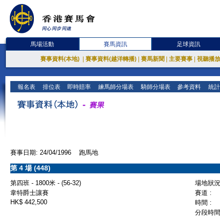
馬場活動
賽馬資訊
足球資訊
賽事資料(本地)
|
賽事資料(越洋轉播)
|
賽馬新聞
|
主要賽事
|
視聽播
報名表
排位表
即時賠率
練馬師分場表
騎師分場表
參考資料
統計
賽事日期: 24/04/1996 跑馬地
第 4 場 (448)
第四班 - 1800米 - (56-32)
場地狀況 
韋特爵士讓賽
賽道 :
HK$ 442,500
時間 :
分段時間 