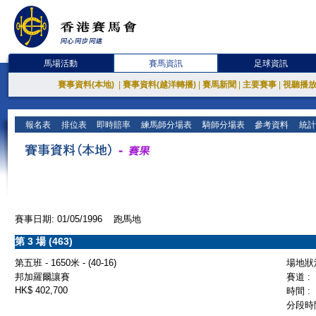
馬場活動
賽馬資訊
足球資訊
賽事資料(本地)
|
賽事資料(越洋轉播)
|
賽馬新聞
|
主要賽事
|
視聽播
報名表
排位表
即時賠率
練馬師分場表
騎師分場表
參考資料
統計
賽事日期: 01/05/1996 跑馬地
第 3 場 (463)
第五班 - 1650米 - (40-16)
場地狀況
邦加羅爾讓賽
賽道 :
HK$ 402,700
時間 :
分段時間