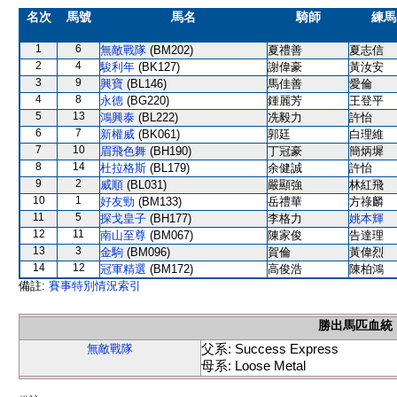
名次
馬號
馬名
騎師
練馬
1
6
無敵戰隊
(BM202)
夏禮善
夏志信
2
4
駿利年
(BK127)
謝偉豪
黃汝安
3
9
興寶
(BL146)
馬佳善
愛倫
4
8
永德
(BG220)
鍾麗芳
王登平
5
13
鴻興泰
(BL222)
冼毅力
許怡
6
7
新權威
(BK061)
郭廷
白理維
7
10
眉飛色舞
(BH190)
丁冠豪
簡炳墀
8
14
杜拉格斯
(BL179)
余健誠
許怡
9
2
威順
(BL031)
嚴顯強
林紅飛
10
1
好友勁
(BM133)
岳禮華
方祿麟
11
5
探戈皇子
(BH177)
李格力
姚本輝
12
11
南山至尊
(BM067)
陳家俊
告達理
13
3
金駒
(BM096)
賀倫
黃偉烈
14
12
冠軍精選
(BM172)
高俊浩
陳柏鴻
備註:
賽事特別情況索引
勝出馬匹血統
父系: Success Express
無敵戰隊
母系: Loose Metal