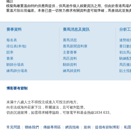
備註
模擬鳥瞰重溫由特約供應商提供，供馬迷作個人娛樂資訊之用。但由於香港馬場
重溫片段出現偏差。本會已盡一切努力務求有關資料盡可能準確，馬會就此並無責
賽事資料
賽馬消息及資訊
分析工
報名表
賽馬消息
速勢能
排位表(本地)
賽馬新聞資料庫
賽日數
賠率
主要賽事
初出馬
賽果
馬匹資料
騎練配
騎師分場表
騎師資料
馬匹搬
練馬師分場表
練馬師資料
貼士指
博彩要有節制
未滿十八歲人士不得投注或進入可投注的地方。
向非法或海外莊家下注，即屬違法，且可被判監禁。
切勿沉迷賭博，如需尋求輔導協助，可致電平和基金熱線1834 633。
常見問題
|
聯絡我們
|
傳媒專用區
|
網頁指南
|
規例
|
提倡有節制博彩
|
私隱