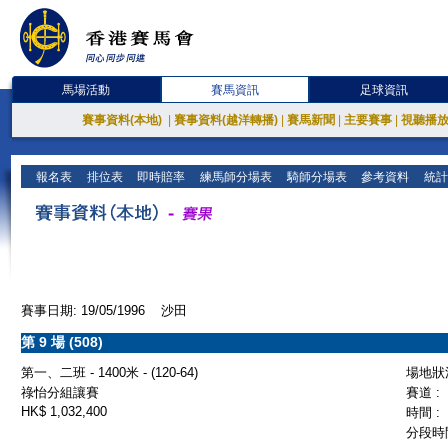
馬場活動
賽馬資訊
足球資訊
賽事資料(本地)
|
賽事資料(越洋轉播)
|
賽馬新聞
|
主要賽事
|
視聽播
報名表
排位表
即時賠率
練馬師分場表
騎師分場表
參考資料
統計
賽事日期: 19/05/1996 沙田
第 9 場 (508)
第一、二班 - 1400米 - (120-64)
場地狀況
祿怡分組讓賽
賽道 :
HK$ 1,032,400
時間 :
分段時間