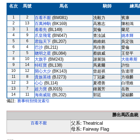
名次
馬號
馬名
騎師
練馬
1
2
百看不厭
(BM081)
冼毅力
賓康
2
13
百萬神駒
(BK169)
高雅志
陳柏鴻
3
1
着着先
(BL149)
賀倫
蘭尼
4
9
爪皇飛電
(BN047)
查汝誠
姚本輝
5
6
君臨天下
(BL207)
賴維銘
吳定強
6
4
巴沙
(BL211)
馬佳善
愛倫
7
5
聰明之星
(BL084)
蔡鎮威
王登平
8
10
大旗手
(BM243)
謝展鵠
大衛希斯
9
14
特旺寶
(BL138)
馬素爾
許怡
10
12
開心大少
(BK143)
曾超祺
告達理
11
8
貴族英雄
(BJ273)
丁冠豪
方祿麟
12
3
心心
(BL114)
夏禮善
白理維
13
7
超力寶
(BJ015)
鍾麗芳
岳敦
14
11
海南威龍
(BL202)
郭廷
梁錫麟
備註:
賽事特別情況索引
勝出馬匹血統
父系: Theatrical
百看不厭
母系: Fairway Flag