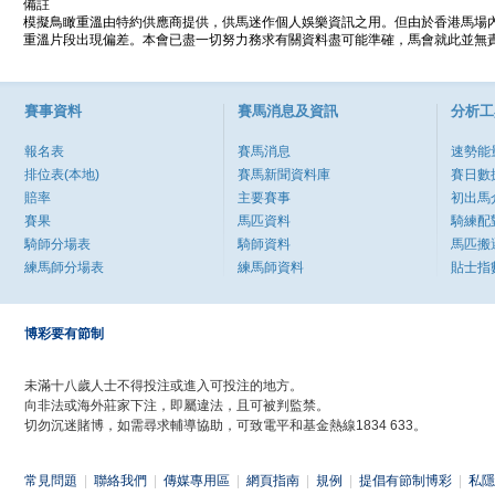
備註
模擬鳥瞰重溫由特約供應商提供，供馬迷作個人娛樂資訊之用。但由於香港馬場
重溫片段出現偏差。本會已盡一切努力務求有關資料盡可能準確，馬會就此並無責
賽事資料
賽馬消息及資訊
分析工
報名表
賽馬消息
速勢能
排位表(本地)
賽馬新聞資料庫
賽日數
賠率
主要賽事
初出馬
賽果
馬匹資料
騎練配
騎師分場表
騎師資料
馬匹搬
練馬師分場表
練馬師資料
貼士指
博彩要有節制
未滿十八歲人士不得投注或進入可投注的地方。
向非法或海外莊家下注，即屬違法，且可被判監禁。
切勿沉迷賭博，如需尋求輔導協助，可致電平和基金熱線1834 633。
常見問題
|
聯絡我們
|
傳媒專用區
|
網頁指南
|
規例
|
提倡有節制博彩
|
私隱