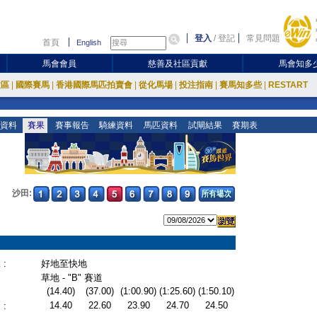
登入
/
登記
常見問題
首頁
English
馬會會員
慈善及社區貢獻
馬會知多
放區
|
國際賽馬
|
香港國際馬匹拍賣會
|
從化馬場
|
投注指南
|
賽馬知多些
|
RESTART
資料
賽果
賽事報告
騎練資料
馬匹資料
試閘結果
賽期表
沙田:
:
好地至快地
草地 - "B" 賽道
(14.40)
(37.00)
(1:00.90)
(1:25.60)
(1:50.10)
14.40
22.60
23.90
24.70
24.50
: