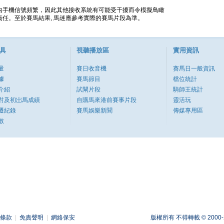
內手機信號頻繁，因此其他接收系統有可能受干擾而令模擬鳥瞰
任。至於賽馬結果, 馬迷應參考實際的賽馬片段為準。
具
視聽播放區
實用資訊
量
賽日收音機
賽馬日一般資訊
據
賽馬節目
檔位統計
介紹
試閘片段
騎師王統計
對及初岀馬成績
自購馬來港前賽事片段
靈活玩
遷紀錄
賽馬娛樂新聞
傳媒專用區
數
條款
|
免責聲明
|
網絡保安
版權所有 不得轉載 © 2000