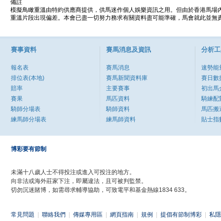
備註
模擬鳥瞰重溫由特約供應商提供，供馬迷作個人娛樂資訊之用。但由於香港馬場
重溫片段出現偏差。本會已盡一切努力務求有關資料盡可能準確，馬會就此並無責
賽事資料
賽馬消息及資訊
分析工
報名表
賽馬消息
速勢能
排位表(本地)
賽馬新聞資料庫
賽日數
賠率
主要賽事
初出馬
賽果
馬匹資料
騎練配
騎師分場表
騎師資料
馬匹搬
練馬師分場表
練馬師資料
貼士指
博彩要有節制
未滿十八歲人士不得投注或進入可投注的地方。
向非法或海外莊家下注，即屬違法，且可被判監禁。
切勿沉迷賭博，如需尋求輔導協助，可致電平和基金熱線1834 633。
常見問題
|
聯絡我們
|
傳媒專用區
|
網頁指南
|
規例
|
提倡有節制博彩
|
私隱