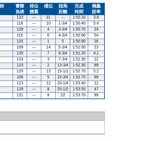
師
實際
排位
檔位
頭馬
完成
獨贏
負磅
體重
距離
時間
賠率
133
---
11
---
1:50.10
3.9
118
---
10
1-3/4
1:50.40
5.4
128
---
4
3-3/4
1:50.70
24
115
---
6
4-3/4
1:50.90
54
125
---
1
5
1:50.90
26
109
---
14
5-3/4
1:51.00
23
135
---
7
6-3/4
1:51.20
4.1
133
---
3
7-3/4
1:51.30
12
123
---
2
13-3/4
1:52.30
99
120
---
13
15-1/2
1:52.70
5.2
106
---
5
15-3/4
1:52.70
99
123
---
12
20-1/4
1:53.40
12
129
---
8
20-1/2
1:53.50
47
131
---
9
22
1:53.70
99