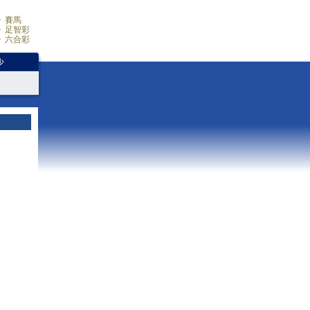
賽馬
足智彩
六合彩
少