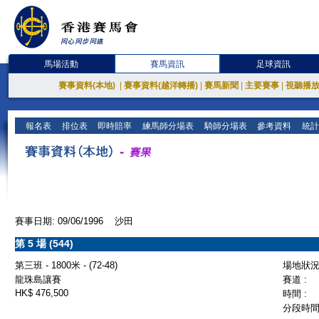
馬場活動
賽馬資訊
足球資訊
賽事資料(本地)
|
賽事資料(越洋轉播)
|
賽馬新聞
|
主要賽事
|
視聽播
報名表
排位表
即時賠率
練馬師分場表
騎師分場表
參考資料
統計
賽事日期: 09/06/1996 沙田
第 5 場 (544)
第三班 - 1800米 - (72-48)
場地狀況 
龍珠島讓賽
賽道 :
HK$ 476,500
時間 :
分段時間 