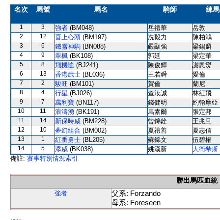
名次
馬號
馬名
騎師
練馬
1
3
強者
(BM048)
岳禮華
岳敦
2
12
喜上心頭
(BM197)
冼毅力
陳柏鴻
3
6
鐵雪神駒
(BN088)
嚴顯強
梁錫麟
4
9
翠楓
(BK108)
郭廷
梁定華
5
8
飛機恤
(BJ241)
陳俊輝
謝恩爕
6
13
香港武士
(BL036)
王若舜
愛倫
7
2
駿旺
(BM101)
賀倫
蘭尼
8
4
行星
(BJ026)
查汝誠
林紅飛
9
7
萬利寶
(BN117)
錢健明
約翰摩亞
10
11
浪濤湧
(BK191)
馬素爾
張定邦
11
14
新保時威
(BM228)
曾錦銓
王兆旦
12
10
夢幻組合
(BM002)
夏禮善
夏志信
13
1
紅番勇士
(BL205)
蘇錦文
伍碧權
14
5
添威
(BK038)
姚漢新
大衛希斯
備註:
賽事特別情況索引
勝出馬匹血統
父系: Forzando
強者
母系: Foreseen