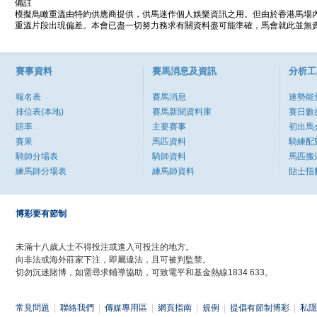
備註
模擬鳥瞰重溫由特約供應商提供，供馬迷作個人娛樂資訊之用。但由於香港馬場
重溫片段出現偏差。本會已盡一切努力務求有關資料盡可能準確，馬會就此並無責
賽事資料
賽馬消息及資訊
分析工
報名表
賽馬消息
速勢能
排位表(本地)
賽馬新聞資料庫
賽日數
賠率
主要賽事
初出馬
賽果
馬匹資料
騎練配
騎師分場表
騎師資料
馬匹搬
練馬師分場表
練馬師資料
貼士指
博彩要有節制
未滿十八歲人士不得投注或進入可投注的地方。
向非法或海外莊家下注，即屬違法，且可被判監禁。
切勿沉迷賭博，如需尋求輔導協助，可致電平和基金熱線1834 633。
常見問題
|
聯絡我們
|
傳媒專用區
|
網頁指南
|
規例
|
提倡有節制博彩
|
私隱