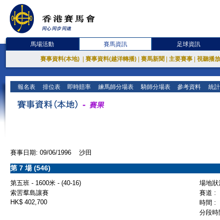
馬場活動
賽馬資訊
足球資訊
賽事資料(本地)
|
賽事資料(越洋轉播)
|
賽馬新聞
|
主要賽事
|
視聽播
報名表
排位表
即時賠率
練馬師分場表
騎師分場表
參考資料
統計
賽事日期: 09/06/1996 沙田
第 7 場 (546)
第五班 - 1600米 - (40-16)
場地狀況
索罟羣島讓賽
賽道 :
HK$ 402,700
時間 :
分段時間