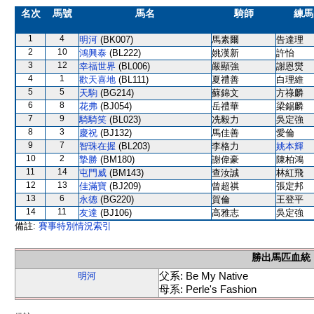
名次
馬號
馬名
騎師
練馬
1
4
明河
(BK007)
馬素爾
告達理
2
10
鴻興泰
(BL222)
姚漢新
許怡
3
12
幸福世界
(BL006)
嚴顯強
謝恩爕
4
1
歡天喜地
(BL111)
夏禮善
白理維
5
5
天駒
(BG214)
蘇錦文
方祿麟
6
8
花弗
(BJ054)
岳禮華
梁錫麟
7
9
騎騎笑
(BL023)
冼毅力
吳定強
8
3
慶祝
(BJ132)
馬佳善
愛倫
9
7
智珠在握
(BL203)
李格力
姚本輝
10
2
摯勝
(BM180)
謝偉豪
陳柏鴻
11
14
屯門威
(BM143)
查汝誠
林紅飛
12
13
佳滿寶
(BJ209)
曾超祺
張定邦
13
6
永德
(BG220)
賀倫
王登平
14
11
友達
(BJ106)
高雅志
吳定強
備註:
賽事特別情況索引
勝出馬匹血統
父系: Be My Native
明河
母系: Perle's Fashion