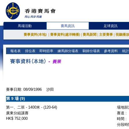
馬場活動
賽馬資訊
足球資訊
賽事資料(本地)
|
賽事資料(越洋轉播)
|
賽馬新聞
|
主要賽事
|
視聽播
報名表
排位表
即時賠率
練馬師分場表
騎師分場表
參考資料
統計
賽事日期: 08/09/1996 沙田
第 9 場 (9)
第一、二班 - 1400米 - (120-64)
場地狀況
廣東分組讓賽
賽道 :
HK$ 752,000
時間 :
分段時間