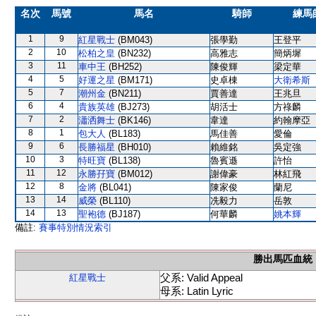
名次
馬號
馬名
騎師
練馬
1
9
紅星戰士
(BM043)
張學勤
王登平
2
10
松柏之皇
(BN232)
高雅志
簡炳墀
3
11
車中王
(BH252)
陳俊輝
梁定華
4
5
好運之星
(BM171)
史卓棟
大衛希斯
5
7
潮州金
(BN211)
賈善達
王兆旦
6
4
貴族英雄
(BJ273)
胡活士
方祿麟
7
2
瀟洒舞士
(BK146)
韋達
約翰摩亞
8
1
包大人
(BL183)
馬佳善
愛倫
9
6
長勝福星
(BH010)
賴維銘
吳定強
10
3
特旺寶
(BL138)
魯賓遜
許怡
11
12
永勝孖寶
(BM012)
謝偉豪
林紅飛
12
8
金將
(BL041)
陳家俊
蘭尼
13
14
威榮
(BL110)
冼毅力
岳敦
14
13
聖袍德
(BJ187)
何華麟
姚本輝
備註:
賽事特別情況索引
勝出馬匹血統
父系: Valid Appeal
紅星戰士
母系: Latin Lyric