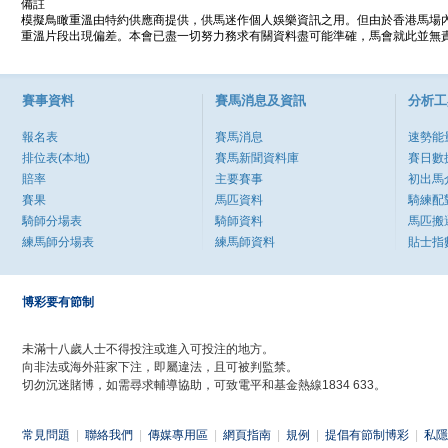
備註
模擬鳥瞰重溫由特約供應商提供，供馬迷作個人娛樂資訊之用。但由於香港馬場
重溫片段出現偏差。本會已盡一切努力務求有關資料盡可能準確，馬會就此並無責
賽事資料
賽馬消息及資訊
分析工
報名表
賽馬消息
速勢能
排位表(本地)
賽馬新聞資料庫
賽日數
賠率
主要賽事
初出馬
賽果
馬匹資料
騎練配
騎師分場表
騎師資料
馬匹搬
練馬師分場表
練馬師資料
貼士指
博彩要有節制
未滿十八歲人士不得投注或進入可投注的地方。
向非法或海外莊家下注，即屬違法，且可被判監禁。
切勿沉迷賭博，如需尋求輔導協助，可致電平和基金熱線1834 633。
常見問題
|
聯絡我們
|
傳媒專用區
|
網頁指南
|
規例
|
提倡有節制博彩
|
私隱