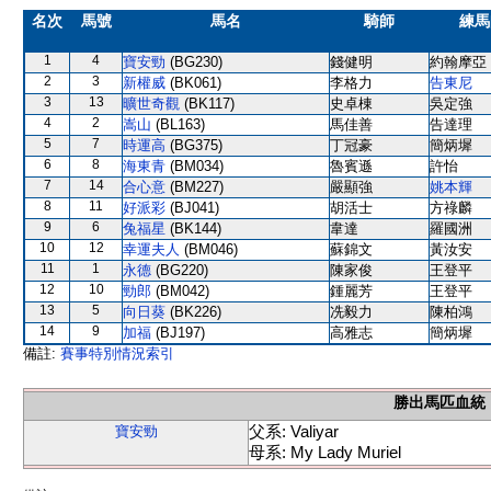
名次
馬號
馬名
騎師
練馬
1
4
寶安勁
(BG230)
錢健明
約翰摩亞
2
3
新權威
(BK061)
李格力
告東尼
3
13
曠世奇觀
(BK117)
史卓棟
吳定強
4
2
嵩山
(BL163)
馬佳善
告達理
5
7
時運高
(BG375)
丁冠豪
簡炳墀
6
8
海東青
(BM034)
魯賓遜
許怡
7
14
合心意
(BM227)
嚴顯強
姚本輝
8
11
好派彩
(BJ041)
胡活士
方祿麟
9
6
兔福星
(BK144)
韋達
羅國洲
10
12
幸運夫人
(BM046)
蘇錦文
黃汝安
11
1
永德
(BG220)
陳家俊
王登平
12
10
勁郎
(BM042)
鍾麗芳
王登平
13
5
向日葵
(BK226)
冼毅力
陳柏鴻
14
9
加福
(BJ197)
高雅志
簡炳墀
備註:
賽事特別情況索引
勝出馬匹血統
父系: Valiyar
寶安勁
母系: My Lady Muriel