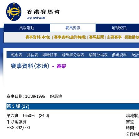
馬場活動
賽馬資訊
足球資訊
賽事資料(本地)
|
賽事資料(越洋轉播)
|
賽馬新聞
|
主要賽事
|
視聽播
報名表
排位表
即時賠率
練馬師分場表
騎師分場表
參考資料
統計
賽事日期: 18/09/1996 跑馬地
第 3 場 (27)
第六班 - 1650米 - (24-0)
場地狀況
牛頭角讓賽
賽道 :
HK$ 392,000
時間 :
分段時間