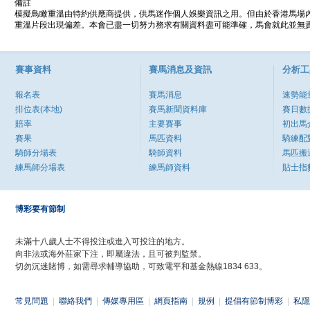
備註
模擬鳥瞰重溫由特約供應商提供，供馬迷作個人娛樂資訊之用。但由於香港馬場
重溫片段出現偏差。本會已盡一切努力務求有關資料盡可能準確，馬會就此並無責
賽事資料
賽馬消息及資訊
分析工
報名表
賽馬消息
速勢能
排位表(本地)
賽馬新聞資料庫
賽日數
賠率
主要賽事
初出馬
賽果
馬匹資料
騎練配
騎師分場表
騎師資料
馬匹搬
練馬師分場表
練馬師資料
貼士指
博彩要有節制
未滿十八歲人士不得投注或進入可投注的地方。
向非法或海外莊家下注，即屬違法，且可被判監禁。
切勿沉迷賭博，如需尋求輔導協助，可致電平和基金熱線1834 633。
常見問題
|
聯絡我們
|
傳媒專用區
|
網頁指南
|
規例
|
提倡有節制博彩
|
私隱