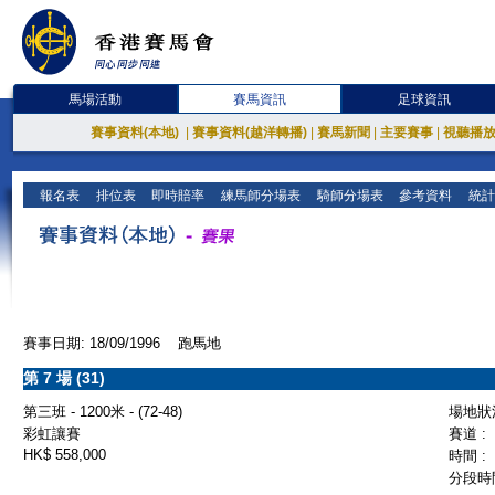
馬場活動
賽馬資訊
足球資訊
賽事資料(本地)
|
賽事資料(越洋轉播)
|
賽馬新聞
|
主要賽事
|
視聽播
報名表
排位表
即時賠率
練馬師分場表
騎師分場表
參考資料
統計
賽事日期: 18/09/1996 跑馬地
第 7 場 (31)
第三班 - 1200米 - (72-48)
場地狀況
彩虹讓賽
賽道 :
HK$ 558,000
時間 :
分段時間