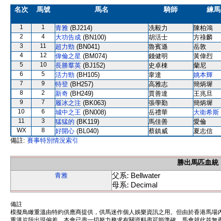
名次
馬號
馬名
騎師
練馬
1
1
青雅
(BJ214)
冼毅力
陳柏鴻
2
4
大功告成
(BN100)
胡活士
方祿麟
3
11
超力勁
(BN041)
魯賓遜
岳敦
4
12
偉倫之星
(BM074)
錢健明
黃偉烈
5
10
長勝羣英
(BJ152)
史卓棟
蘭尼
6
5
活力勁
(BH105)
韋達
姚本輝
7
9
特登
(BH257)
高雅志
簡炳墀
8
2
新奇
(BH249)
賈善達
王兆旦
9
7
履冰之注
(BK063)
張學勤
簡炳墀
10
6
城中之王
(BN008)
岳禮華
大衛希斯
11
3
猛猛的
(BK119)
馬佳善
愛倫
WX
8
好開心
(BL040)
蔡鎮威
夏志信
備註:
賽事特別情況索引
勝出馬匹血統
父系: Bellwater
青雅
母系: Decimal
備註
模擬鳥瞰重溫由特約供應商提供，供馬迷作個人娛樂資訊之用。但由於香港馬場
重溫片段出現偏差。本會已盡一切努力務求有關資料盡可能準確，馬會就此並無責