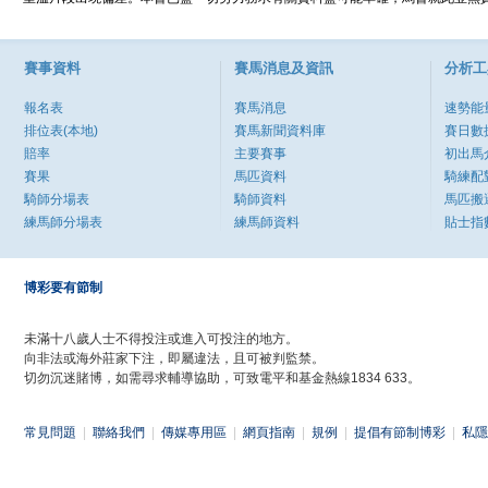
賽事資料
賽馬消息及資訊
分析工
報名表
賽馬消息
速勢能
排位表(本地)
賽馬新聞資料庫
賽日數
賠率
主要賽事
初出馬
賽果
馬匹資料
騎練配
騎師分場表
騎師資料
馬匹搬
練馬師分場表
練馬師資料
貼士指
博彩要有節制
未滿十八歲人士不得投注或進入可投注的地方。
向非法或海外莊家下注，即屬違法，且可被判監禁。
切勿沉迷賭博，如需尋求輔導協助，可致電平和基金熱線1834 633。
常見問題
|
聯絡我們
|
傳媒專用區
|
網頁指南
|
規例
|
提倡有節制博彩
|
私隱