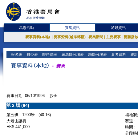
馬場活動
賽馬資訊
足球資訊
賽事資料(本地)
|
賽事資料(越洋轉播)
|
賽馬新聞
|
主要賽事
|
視聽播
報名表
排位表
即時賠率
練馬師分場表
騎師分場表
參考資料
統計
賽事日期: 06/10/1996 沙田
第 2 場 (64)
第五班 - 1200米 - (40-16)
場地狀況
大老山讓賽
賽道 :
HK$ 441,000
時間 :
分段時間