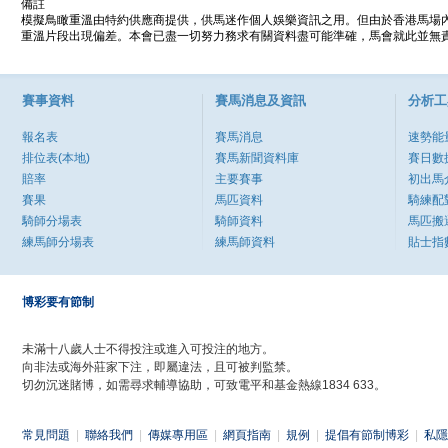
備註
模擬鳥瞰重溫由特約供應商提供，供馬迷作個人娛樂資訊之用。但由於香港馬場
重溫片段出現偏差。本會已盡一切努力務求有關資料盡可能準確，馬會就此並無責
賽事資料
賽馬消息及資訊
分析工
報名表
賽馬消息
速勢能
排位表(本地)
賽馬新聞資料庫
賽日數
賠率
主要賽事
初出馬
賽果
馬匹資料
騎練配
騎師分場表
騎師資料
馬匹搬
練馬師分場表
練馬師資料
貼士指
博彩要有節制
未滿十八歲人士不得投注或進入可投注的地方。
向非法或海外莊家下注，即屬違法，且可被判監禁。
切勿沉迷賭博，如需尋求輔導協助，可致電平和基金熱線1834 633。
常見問題
|
聯絡我們
|
傳媒專用區
|
網頁指南
|
規例
|
提倡有節制博彩
|
私隱