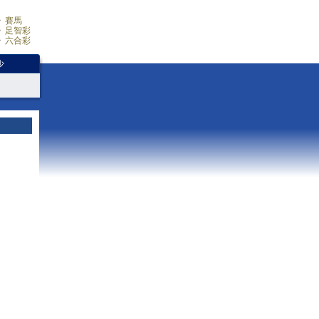
賽馬
足智彩
六合彩
少