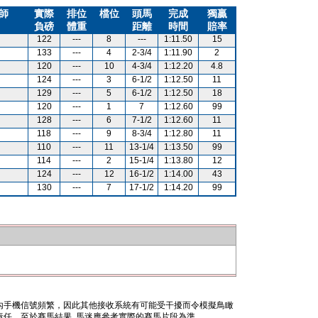
師
實際
排位
檔位
頭馬
完成
獨贏
負磅
體重
距離
時間
賠率
122
---
8
---
1:11.50
15
133
---
4
2-3/4
1:11.90
2
120
---
10
4-3/4
1:12.20
4.8
124
---
3
6-1/2
1:12.50
11
129
---
5
6-1/2
1:12.50
18
120
---
1
7
1:12.60
99
128
---
6
7-1/2
1:12.60
11
118
---
9
8-3/4
1:12.80
11
110
---
11
13-1/4
1:13.50
99
114
---
2
15-1/4
1:13.80
12
124
---
12
16-1/2
1:14.00
43
130
---
7
17-1/2
1:14.20
99
內手機信號頻繁，因此其他接收系統有可能受干擾而令模擬鳥瞰
任。至於賽馬結果, 馬迷應參考實際的賽馬片段為準。