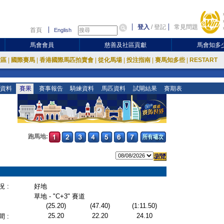
登入
/
登記
常見問題
首頁
English
馬會會員
慈善及社區貢獻
馬會知多
放區
|
國際賽馬
|
香港國際馬匹拍賣會
|
從化馬場
|
投注指南
|
賽馬知多些
|
RESTART
資料
賽果
賽事報告
騎練資料
馬匹資料
試閘結果
賽期表
跑馬地:
 :
好地
草地 - "C+3" 賽道
(25.20)
(47.40)
(1:11.50)
25.20
22.20
24.10
 :