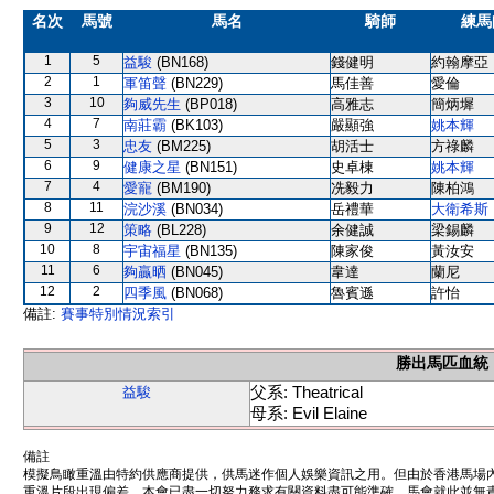
名次
馬號
馬名
騎師
練馬
1
5
益駿
(BN168)
錢健明
約翰摩亞
2
1
軍笛聲
(BN229)
馬佳善
愛倫
3
10
夠威先生
(BP018)
高雅志
簡炳墀
4
7
南莊霸
(BK103)
嚴顯強
姚本輝
5
3
忠友
(BM225)
胡活士
方祿麟
6
9
健康之星
(BN151)
史卓棟
姚本輝
7
4
愛寵
(BM190)
冼毅力
陳柏鴻
8
11
浣沙溪
(BN034)
岳禮華
大衛希斯
9
12
策略
(BL228)
余健誠
梁錫麟
10
8
宇宙福星
(BN135)
陳家俊
黃汝安
11
6
夠贏晒
(BN045)
韋達
蘭尼
12
2
四季風
(BN068)
魯賓遜
許怡
備註:
賽事特別情況索引
勝出馬匹血統
父系: Theatrical
益駿
母系: Evil Elaine
備註
模擬鳥瞰重溫由特約供應商提供，供馬迷作個人娛樂資訊之用。但由於香港馬場
重溫片段出現偏差。本會已盡一切努力務求有關資料盡可能準確，馬會就此並無責