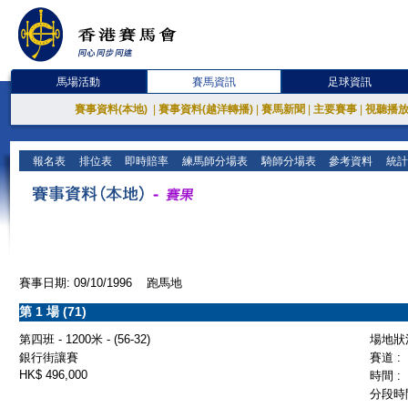
馬場活動
賽馬資訊
足球資訊
賽事資料(本地)
|
賽事資料(越洋轉播)
|
賽馬新聞
|
主要賽事
|
視聽播
報名表
排位表
即時賠率
練馬師分場表
騎師分場表
參考資料
統計
賽事日期: 09/10/1996 跑馬地
第 1 場 (71)
第四班 - 1200米 - (56-32)
場地狀況
銀行街讓賽
賽道 :
HK$ 496,000
時間 :
分段時間