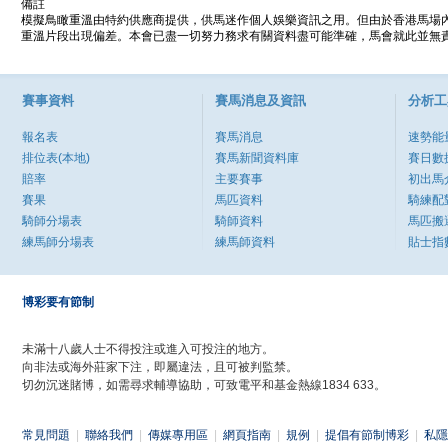
備註
模擬鳥瞰重溫由特約供應商提供，供馬迷作個人娛樂資訊之用。但由於香港馬場
重溫片段出現偏差。本會已盡一切努力務求有關資料盡可能準確，馬會就此並無責
賽事資料
賽馬消息及資訊
分析工
報名表
賽馬消息
速勢能
排位表(本地)
賽馬新聞資料庫
賽日數
賠率
主要賽事
初出馬
賽果
馬匹資料
騎練配
騎師分場表
騎師資料
馬匹搬
練馬師分場表
練馬師資料
貼士指
博彩要有節制
未滿十八歲人士不得投注或進入可投注的地方。
向非法或海外莊家下注，即屬違法，且可被判監禁。
切勿沉迷賭博，如需尋求輔導協助，可致電平和基金熱線1834 633。
常見問題
|
聯絡我們
|
傳媒專用區
|
網頁指南
|
規例
|
提倡有節制博彩
|
私隱