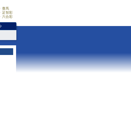
賽馬
足智彩
六合彩
少