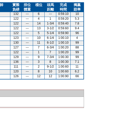
師
實際
排位
檔位
頭馬
完成
獨贏
負磅
體重
距離
時間
賠率
132
---
6
---
0:59.10
10
122
---
4
1
0:59.20
5.3
122
---
14
1-3/4
0:59.40
7.8
122
---
13
3-1/2
0:59.60
9.4
122
---
5
5-1/4
0:59.90
96
123
---
10
6-1/4
1:00.10
4
130
---
11
6-1/2
1:00.10
99
127
---
7
6-3/4
1:00.20
88
122
---
1
7
1:00.20
99
129
---
9
7-3/4
1:00.30
99
136
---
3
8
1:00.30
7.1
111
---
2
9-1/2
1:00.60
11
120
---
8
10
1:00.60
6.2
126
---
12
12
1:00.90
66