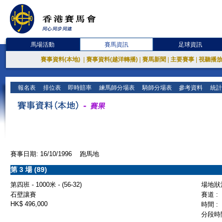
馬場活動
賽馬資訊
足球資訊
賽事資料(本地)
|
賽事資料(越洋轉播)
|
賽馬新聞
|
主要賽事
|
視聽播
報名表
排位表
即時賠率
練馬師分場表
騎師分場表
參考資料
統計
賽事日期: 16/10/1996 跑馬地
第 3 場 (89)
第四班 - 1000米 - (56-32)
場地狀況
石壁讓賽
賽道 :
HK$ 496,000
時間 :
分段時間