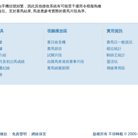
內手機信號頻繁，因此其他接收系統有可能受干擾而令模擬鳥瞰
任。至於賽馬結果, 馬迷應參考實際的賽馬片段為準。
具
視聽播放區
實用資訊
量
賽日收音機
賽馬日一般資訊
據
賽馬節目
檔位統計
介紹
試閘片段
騎師王統計
對及初岀馬成績
自購馬來港前賽事片段
靈活玩
遷紀錄
賽馬娛樂新聞
傳媒專用區
數
條款
|
免責聲明
|
網絡保安
版權所有 不得轉載 © 2000