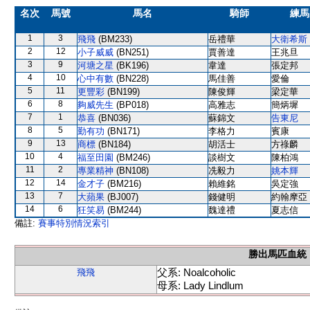
名次
馬號
馬名
騎師
練馬
1
3
飛飛
(BM233)
岳禮華
大衛希斯
2
12
小子威威
(BN251)
賈善達
王兆旦
3
9
河塘之星
(BK196)
韋達
張定邦
4
10
心中有數
(BN228)
馬佳善
愛倫
5
11
更豐彩
(BN199)
陳俊輝
梁定華
6
8
夠威先生
(BP018)
高雅志
簡炳墀
7
1
恭喜
(BN036)
蘇錦文
告東尼
8
5
勤有功
(BN171)
李格力
賓康
9
13
商標
(BN184)
胡活士
方祿麟
10
4
福至田園
(BM246)
談樹文
陳柏鴻
11
2
專業精神
(BN108)
冼毅力
姚本輝
12
14
金才子
(BM216)
賴維銘
吳定強
13
7
大蘋果
(BJ007)
錢健明
約翰摩亞
14
6
狂笑易
(BM244)
魏達禮
夏志信
備註:
賽事特別情況索引
勝出馬匹血統
父系: Noalcoholic
飛飛
母系: Lady Lindlum