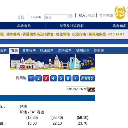
登入
/
登記
常見問題
首頁
English
馬會會員
慈善及社區貢獻
馬會知多
放區
|
國際賽馬
|
香港國際馬匹拍賣會
|
從化馬場
|
投注指南
|
賽馬知多些
|
RESTART
資料
賽果
賽事報告
騎練資料
馬匹資料
試閘結果
賽期表
跑馬地:
 :
好地
草地 - "A" 賽道
(13.30)
(35.40)
(59.10)
13.30
22.10
23.70
 :