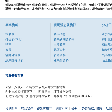
備註
模擬鳥瞰重溫由特約供應商提供，供馬迷作個人娛樂資訊之用。但由於香港馬場
重溫片段出現偏差。本會已盡一切努力務求有關資料盡可能準確，馬會就此並無責
賽事資料
賽馬消息及資訊
分析工
報名表
賽馬消息
速勢能
排位表(本地)
賽馬新聞資料庫
賽日數
賠率
主要賽事
初出馬
賽果
馬匹資料
騎練配
騎師分場表
騎師資料
馬匹搬
練馬師分場表
練馬師資料
貼士指
博彩要有節制
未滿十八歲人士不得投注或進入可投注的地方。
向非法或海外莊家下注，即屬違法，且可被判監禁。
切勿沉迷賭博，如需尋求輔導協助，可致電平和基金熱線1834 633。
常見問題
|
聯絡我們
|
傳媒專用區
|
網頁指南
|
規例
|
提倡有節制博彩
|
私隱