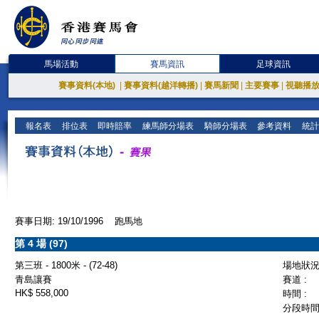
馬場活動
賽馬資訊
足球資訊
賽事資料(本地)
|
賽事資料(越洋轉播)
|
賽馬新聞
|
主要賽事
|
視聽播
報名表
排位表
即時賠率
練馬師分場表
騎師分場表
參考資料
統計
賽事日期: 19/10/1996 跑馬地
第 4 場 (97)
第三班 - 1800米 - (72-48)
場地狀況 
青島讓賽
賽道 :
HK$ 558,000
時間 :
分段時間 