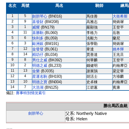
名次
馬號
馬名
騎師
練馬
1
5
劍胆琴心
(BN016)
馬佳善
大衛希斯
2
9
喜發財
(BM208)
高雅志
簡炳墀
3
1
威耀
(BN179)
嚴顯強
王登平
4
11
喜勝駒
(BL060)
李格力
岳敦
5
6
快利多
(BL059)
冼毅力
蘭尼
6
3
歐洲銀
(BM191)
張學勤
簡炳墀
7
12
金發發
(BL061)
韋達
姚本輝
8
14
精叻仔
(BL034)
賈善達
王兆旦
9
8
男仕之威
(BK092)
何華麟
王登平
10
2
明德之威
(BL233)
錢健明
約翰摩亞
11
13
金樂
(BJ035)
謝展鵠
梁定華
12
4
星運名駒
(BH193)
胡活士
方祿麟
13
10
明德之寶
(BN004)
史卓棟
約翰摩亞
14
7
大浩湖
(BN125)
江碧蕙
賓康
備註:
賽事特別情況索引
勝出馬匹血統
父系: Northerly Native
劍胆琴心
母系: Helen