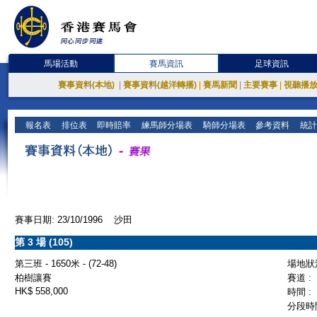
馬場活動
賽馬資訊
足球資訊
賽事資料(本地)
|
賽事資料(越洋轉播)
|
賽馬新聞
|
主要賽事
|
視聽播
報名表
排位表
即時賠率
練馬師分場表
騎師分場表
參考資料
統計
賽事日期: 23/10/1996 沙田
第 3 場 (105)
第三班 - 1650米 - (72-48)
場地狀況
柏樹讓賽
賽道 :
HK$ 558,000
時間 :
分段時間