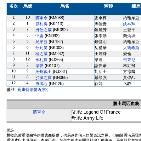
名次
馬號
馬名
騎師
練馬
1
10
將軍令
(BM088)
史卓棟
約翰摩亞
2
1
威利得
(BK113)
馬佳善
姚本輝
3
7
男仕之威
(BK092)
鍾麗芳
王登平
4
3
中庸
(BN092)
張學勤
簡炳墀
5
5
兄弟波
(BL182)
錢健明
約翰摩亞
6
6
分到笑
(BK003)
岳禮華
大衛希斯
7
11
極之威
(BM232)
王若舜
愛倫
8
12
永利寶
(BJ265)
韋達
告東尼
9
2
厚愛
(BK107)
謝偉豪
林紅飛
10
9
潮州戰士
(BJ281)
胡活士
方祿麟
11
8
沙溪之寶
(BN065)
嚴顯強
黃偉烈
12
4
勇者心
(BN129)
靳能
岳敦
備註:
賽事特別情況索引
勝出馬匹血統
父系: Legend Of France
將軍令
母系: Army Life
備註
模擬鳥瞰重溫由特約供應商提供，供馬迷作個人娛樂資訊之用。但由於香港馬場
重溫片段出現偏差。本會已盡一切努力務求有關資料盡可能準確，馬會就此並無責