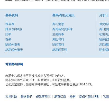
賽事資料
賽馬消息及資訊
分析工
報名表
賽馬消息
速勢能
排位表(本地)
賽馬新聞資料庫
賽日數
賠率
主要賽事
初出馬
賽果
馬匹資料
騎練配
騎師分場表
騎師資料
馬匹搬
練馬師分場表
練馬師資料
貼士指
博彩要有節制
未滿十八歲人士不得投注或進入可投注的地方。
向非法或海外莊家下注，即屬違法，且可被判監禁。
切勿沉迷賭博，如需尋求輔導協助，可致電平和基金熱線1834 633。
常見問題
|
聯絡我們
|
傳媒專用區
|
網頁指南
|
規例
|
提倡有節制博彩
|
私隱