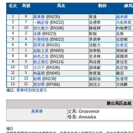
名次
馬號
馬名
騎師
練馬
1
9
萬事勝
(BN235)
韋達
姚本輝
2
7
一觸必發
(BN222)
岳禮華
大衛希斯
3
10
拼出魅力
(BN186)
陳俊輝
約翰摩亞
4
2
佳勝
(BN223)
靳能
岳敦
5
4
行善積德
(BN022)
李易學
伍碧權
6
6
翡翠湖
(BN191)
冼毅力
告東尼
7
1
超駿之星
(BN083)
張學勤
簡炳墀
8
8
綠色之皇
(BN138)
史卓棟
羅國洲
9
3
薊之寶石
(BN114)
馬佳善
黃汝安
10
12
大日子
(BN196)
謝偉豪
吳定強
11
5
夠贏晒
(BN045)
魯賓遜
蘭尼
12
13
殺晒
(BN139)
嚴顯強
告達理
13
11
更好嘢
(BP066)
胡活士
方祿麟
備註:
賽事特別情況索引
勝出馬匹血統
父系: Grosvenor
萬事勝
母系: Anouska
備註