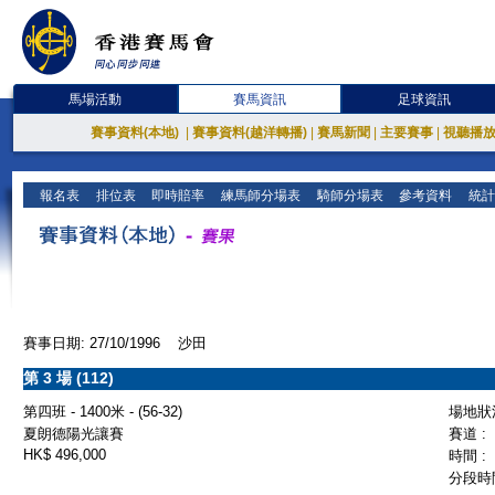
馬場活動
賽馬資訊
足球資訊
賽事資料(本地)
|
賽事資料(越洋轉播)
|
賽馬新聞
|
主要賽事
|
視聽播
報名表
排位表
即時賠率
練馬師分場表
騎師分場表
參考資料
統計
賽事日期: 27/10/1996 沙田
第 3 場 (112)
第四班 - 1400米 - (56-32)
場地狀況
夏朗德陽光讓賽
賽道 :
HK$ 496,000
時間 :
分段時間