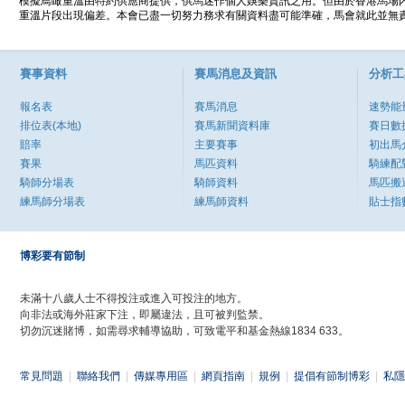
模擬鳥瞰重溫由特約供應商提供，供馬迷作個人娛樂資訊之用。但由於香港馬場
重溫片段出現偏差。本會已盡一切努力務求有關資料盡可能準確，馬會就此並無責
賽事資料
賽馬消息及資訊
分析工
報名表
賽馬消息
速勢能
排位表(本地)
賽馬新聞資料庫
賽日數
賠率
主要賽事
初出馬
賽果
馬匹資料
騎練配
騎師分場表
騎師資料
馬匹搬
練馬師分場表
練馬師資料
貼士指
博彩要有節制
未滿十八歲人士不得投注或進入可投注的地方。
向非法或海外莊家下注，即屬違法，且可被判監禁。
切勿沉迷賭博，如需尋求輔導協助，可致電平和基金熱線1834 633。
常見問題
|
聯絡我們
|
傳媒專用區
|
網頁指南
|
規例
|
提倡有節制博彩
|
私隱