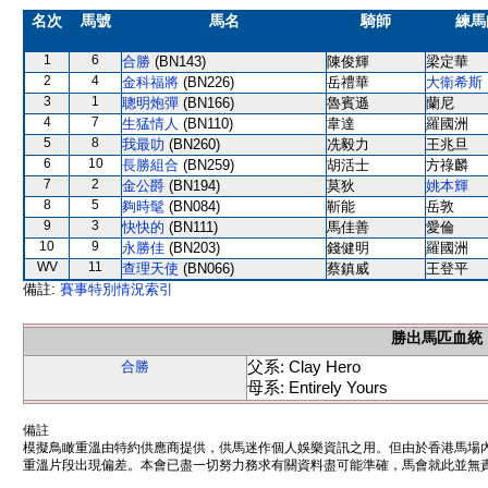
名次
馬號
馬名
騎師
練馬
1
6
合勝
(BN143)
陳俊輝
梁定華
2
4
金科福將
(BN226)
岳禮華
大衛希斯
3
1
聰明炮彈
(BN166)
魯賓遜
蘭尼
4
7
生猛情人
(BN110)
韋達
羅國洲
5
8
我最叻
(BN260)
冼毅力
王兆旦
6
10
長勝組合
(BN259)
胡活士
方祿麟
7
2
金公爵
(BN194)
莫狄
姚本輝
8
5
夠時髦
(BN084)
靳能
岳敦
9
3
快快的
(BN111)
馬佳善
愛倫
10
9
永勝佳
(BN203)
錢健明
羅國洲
WV
11
查理天使
(BN066)
蔡鎮威
王登平
備註:
賽事特別情況索引
勝出馬匹血統
父系: Clay Hero
合勝
母系: Entirely Yours
備註
模擬鳥瞰重溫由特約供應商提供，供馬迷作個人娛樂資訊之用。但由於香港馬場
重溫片段出現偏差。本會已盡一切努力務求有關資料盡可能準確，馬會就此並無責