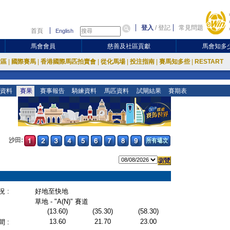
登入
/
登記
常見問題
首頁
English
馬會會員
慈善及社區貢獻
馬會知多
放區
|
國際賽馬
|
香港國際馬匹拍賣會
|
從化馬場
|
投注指南
|
賽馬知多些
|
RESTART
資料
賽果
賽事報告
騎練資料
馬匹資料
試閘結果
賽期表
沙田:
 :
好地至快地
草地 - "A(N)" 賽道
(13.60)
(35.30)
(58.30)
13.60
21.70
23.00
 :