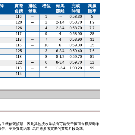
師
實際
排位
檔位
頭馬
完成
獨贏
負磅
體重
距離
時間
賠率
116
---
1
---
0:58.30
5
120
---
2
2-1/4
0:58.70
1.9
126
---
4
2-3/4
0:58.70
7.7
117
---
9
4
0:58.90
28
118
---
7
4
0:58.90
31
116
---
10
6
0:59.30
15
125
---
3
6-3/4
0:59.40
7.6
118
---
8
8-1/2
0:59.70
81
122
---
6
8-3/4
0:59.70
12
113
---
5
11-3/4
1:00.20
99
114
---
---
---
---
---
內手機信號頻繁，因此其他接收系統有可能受干擾而令模擬鳥瞰
任。至於賽馬結果, 馬迷應參考實際的賽馬片段為準。