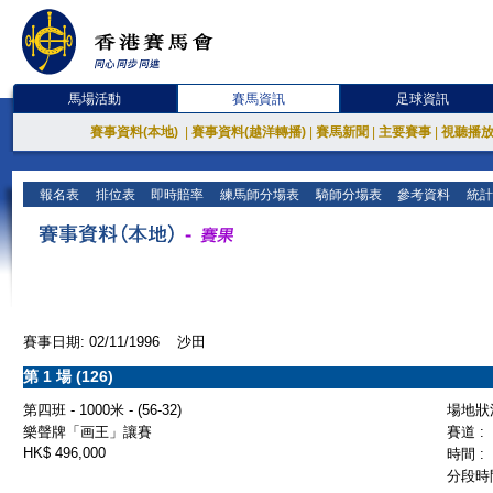
馬場活動
賽馬資訊
足球資訊
賽事資料(本地)
|
賽事資料(越洋轉播)
|
賽馬新聞
|
主要賽事
|
視聽播
報名表
排位表
即時賠率
練馬師分場表
騎師分場表
參考資料
統計
賽事日期: 02/11/1996 沙田
第 1 場 (126)
第四班 - 1000米 - (56-32)
場地狀況
樂聲牌「画王」讓賽
賽道 :
HK$ 496,000
時間 :
分段時間