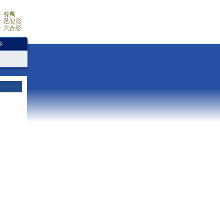
賽馬
足智彩
六合彩
少