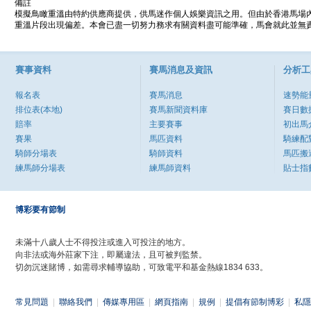
備註
模擬鳥瞰重溫由特約供應商提供，供馬迷作個人娛樂資訊之用。但由於香港馬場
重溫片段出現偏差。本會已盡一切努力務求有關資料盡可能準確，馬會就此並無責
賽事資料
賽馬消息及資訊
分析工
報名表
賽馬消息
速勢能
排位表(本地)
賽馬新聞資料庫
賽日數
賠率
主要賽事
初出馬
賽果
馬匹資料
騎練配
騎師分場表
騎師資料
馬匹搬
練馬師分場表
練馬師資料
貼士指
博彩要有節制
未滿十八歲人士不得投注或進入可投注的地方。
向非法或海外莊家下注，即屬違法，且可被判監禁。
切勿沉迷賭博，如需尋求輔導協助，可致電平和基金熱線1834 633。
常見問題
|
聯絡我們
|
傳媒專用區
|
網頁指南
|
規例
|
提倡有節制博彩
|
私隱