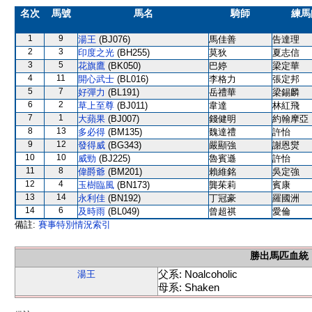
名次
馬號
馬名
騎師
練馬
1
9
湯王
(BJ076)
馬佳善
告達理
2
3
印度之光
(BH255)
莫狄
夏志信
3
5
花旗鷹
(BK050)
巴婷
梁定華
4
11
開心武士
(BL016)
李格力
張定邦
5
7
好彈力
(BL191)
岳禮華
梁錫麟
6
2
草上至尊
(BJ011)
韋達
林紅飛
7
1
大蘋果
(BJ007)
錢健明
約翰摩亞
8
13
多必得
(BM135)
魏達禮
許怡
9
12
發得威
(BG343)
嚴顯強
謝恩爕
10
10
威勁
(BJ225)
魯賓遜
許怡
11
8
偉爵爺
(BM201)
賴維銘
吳定強
12
4
玉樹臨風
(BN173)
龔茱莉
賓康
13
14
永利佳
(BN192)
丁冠豪
羅國洲
14
6
及時雨
(BL049)
曾超祺
愛倫
備註:
賽事特別情況索引
勝出馬匹血統
父系: Noalcoholic
湯王
母系: Shaken