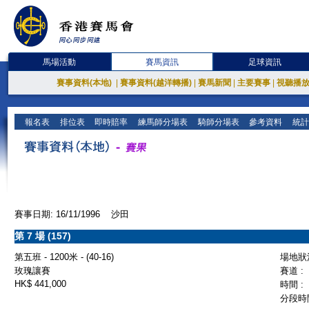
馬場活動
賽馬資訊
足球資訊
賽事資料(本地)
|
賽事資料(越洋轉播)
|
賽馬新聞
|
主要賽事
|
視聽播
報名表
排位表
即時賠率
練馬師分場表
騎師分場表
參考資料
統計
賽事日期: 16/11/1996 沙田
第 7 場 (157)
第五班 - 1200米 - (40-16)
場地狀況
玫瑰讓賽
賽道 :
HK$ 441,000
時間 :
分段時間