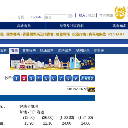
登入
/
登記
常見問題
首頁
English
馬會會員
慈善及社區貢獻
馬會知多
放區
|
國際賽馬
|
香港國際馬匹拍賣會
|
從化馬場
|
投注指南
|
賽馬知多些
|
RESTART
資料
賽果
賽事報告
騎練資料
馬匹資料
試閘結果
賽期表
沙田:
 :
好地至快地
草地 - "C" 賽道
(13.90)
(36.00)
(1:00.00)
(1:24.00)
13.90
22.10
24.00
24.00
 :