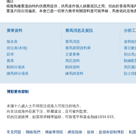
備註
模擬鳥瞰重溫由特約供應商提供，供馬迷作個人娛樂資訊之用。但由於香港馬場
重溫片段出現偏差。本會已盡一切努力務求有關資料盡可能準確，馬會就此並無責
賽事資料
賽馬消息及資訊
分析工
報名表
賽馬消息
速勢能
排位表(本地)
賽馬新聞資料庫
賽日數
賠率
主要賽事
初出馬
賽果
馬匹資料
騎練配
騎師分場表
騎師資料
馬匹搬
練馬師分場表
練馬師資料
貼士指
博彩要有節制
未滿十八歲人士不得投注或進入可投注的地方。
向非法或海外莊家下注，即屬違法，且可被判監禁。
切勿沉迷賭博，如需尋求輔導協助，可致電平和基金熱線1834 633。
常見問題
|
聯絡我們
|
傳媒專用區
|
網頁指南
|
規例
|
提倡有節制博彩
|
私隱