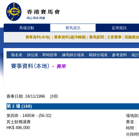
馬場活動
賽馬資訊
足球資訊
賽事資料(本地)
|
賽事資料(越洋轉播)
|
賽馬新聞
|
主要賽事
|
視聽播
報名表
排位表
即時賠率
練馬師分場表
騎師分場表
參考資料
統計
賽事日期: 24/11/1996 沙田
第 2 場 (168)
第四班 - 1400米 - (56-32)
場地狀況
其士財務讓賽
賽道 :
HK$ 496,000
時間 :
分段時間