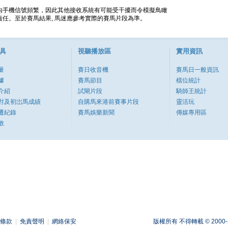
內手機信號頻繁，因此其他接收系統有可能受干擾而令模擬鳥瞰
任。至於賽馬結果, 馬迷應參考實際的賽馬片段為準。
具
視聽播放區
實用資訊
量
賽日收音機
賽馬日一般資訊
據
賽馬節目
檔位統計
介紹
試閘片段
騎師王統計
對及初岀馬成績
自購馬來港前賽事片段
靈活玩
遷紀錄
賽馬娛樂新聞
傳媒專用區
數
條款
|
免責聲明
|
網絡保安
版權所有 不得轉載 © 2000