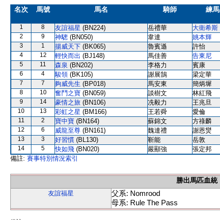
名次
馬號
馬名
騎師
練馬
1
8
友誼福星
(BN224)
岳禮華
大衛希斯
2
9
神驄
(BN050)
韋達
姚本輝
3
1
揚威天下
(BK065)
魯賓遜
許怡
4
12
輕快而出
(BJ148)
馬佳善
告東尼
5
11
森泉
(BN202)
李格力
賓康
6
4
駿領
(BK105)
謝展鵠
梁定華
7
7
夠威先生
(BP018)
馬安東
簡炳墀
8
10
奮鬥之寶
(BN059)
談樹文
林紅飛
9
14
豪情之旅
(BN106)
冼毅力
王兆旦
10
13
彩虹之星
(BM166)
王若舜
愛倫
11
2
寶中寶
(BN164)
蘇錦文
方祿麟
12
6
威龍至尊
(BN161)
魏達禮
謝恩爕
13
3
好習慣
(BL130)
靳能
岳敦
14
5
快如飛
(BN020)
嚴顯強
張定邦
備註:
賽事特別情況索引
勝出馬匹血統
父系: Nomrood
友誼福星
母系: Rule The Pass