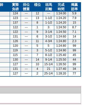
師
實際
排位
檔位
頭馬
完成
獨贏
負磅
體重
距離
時間
賠率
124
---
12
---
1:24.00
5.9
123
---
13
1-1/2
1:24.20
7.9
137
---
8
1-1/2
1:24.20
15
122
---
1
3
1:24.50
8.7
122
---
9
3-1/4
1:24.50
7.1
131
---
6
3-1/2
1:24.60
14
126
---
11
4-3/4
1:24.80
2.3
120
---
5
5
1:24.80
99
119
---
3
5-1/2
1:24.90
99
115
---
7
8-1/2
1:25.40
45
130
---
14
9-1/4
1:25.50
44
127
---
10
15-1/4
1:26.50
99
131
---
4
21
1:27.40
34
127
---
2
25-1/4
1:28.20
77