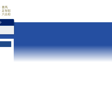
賽馬
足智彩
六合彩
少