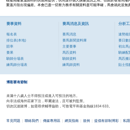
模擬鳥瞰重溫由特約供應商提供，供馬迷作個人娛樂資訊之用。但由於香港馬場
重溫片段出現偏差。本會已盡一切努力務求有關資料盡可能準確，馬會就此並無責
賽事資料
賽馬消息及資訊
分析工
報名表
賽馬消息
速勢能
排位表(本地)
賽馬新聞資料庫
賽日數
賠率
主要賽事
初出馬
賽果
馬匹資料
騎練配
騎師分場表
騎師資料
馬匹搬
練馬師分場表
練馬師資料
貼士指
博彩要有節制
未滿十八歲人士不得投注或進入可投注的地方。
向非法或海外莊家下注，即屬違法，且可被判監禁。
切勿沉迷賭博，如需尋求輔導協助，可致電平和基金熱線1834 633。
常見問題
|
聯絡我們
|
傳媒專用區
|
網頁指南
|
規例
|
提倡有節制博彩
|
私隱