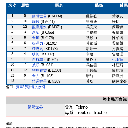
名次
馬號
馬名
騎師
練馬
1
5
陽明世界
(BM039)
嚴顯強
黃汝安
2
10
驊驍
(BM041)
魯賓遜
許怡
3
12
龍騰鳳水
(BM071)
馬安東
簡炳墀
4
3
新葉
(BK055)
岳禮華
梁錫麟
5
8
金風
(BK176)
冼毅力
陳柏鴻
6
6
好彈力
(BL191)
蔡鎮威
梁錫麟
7
2
確勝高
(BK173)
胡活士
方祿麟
8
4
明河
(BK007)
韋達
告達理
9
11
自行車
(BK024)
談樹文
姚本輝
10
7
威順
(BL031)
馬佳善
林紅飛
11
13
智珠在握
(BL203)
丁冠豪
簡炳墀
12
9
金力
(BL103)
靳能
羅國洲
13
1
精選福星
(BN209)
莫狄
約翰摩亞
備註:
賽事特別情況索引
勝出馬匹血統
父系: Tejano
陽明世界
母系: Troubles Trouble
備註