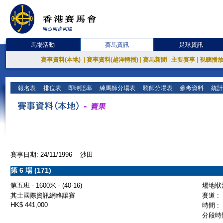
馬場活動
賽馬資訊
足球資訊
賽事資料(本地)
|
賽事資料(越洋轉播)
|
賽馬新聞
|
主要賽事
|
視聽播
報名表
排位表
即時賠率
練馬師分場表
騎師分場表
參考資料
統計
賽事日期: 24/11/1996 沙田
第 6 場 (171)
第五班 - 1600米 - (40-16)
場地狀況
其士國際資訊網絡讓賽
賽道 :
HK$ 441,000
時間 :
分段時間