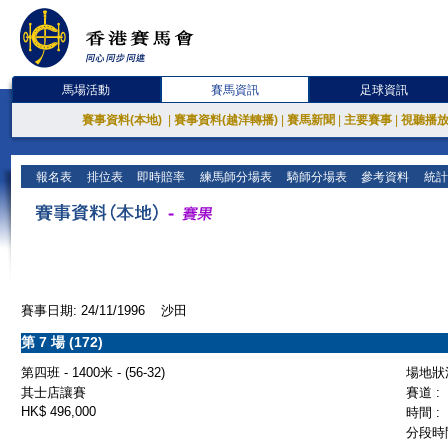
馬場活動
賽馬資訊
足球資訊
賽事資料(本地)
|
賽事資料(越洋轉播)
|
賽馬新聞
|
主要賽事
|
視聽播
報名表
排位表
即時賠率
練馬師分場表
騎師分場表
參考資料
統計
賽事日期: 24/11/1996 沙田
第 7 場 (172)
第四班 - 1400米 - (56-32)
場地狀況
其士店讓賽
賽道 :
HK$ 496,000
時間 :
分段時間