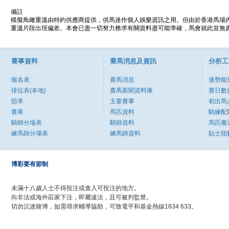
備註
模擬鳥瞰重溫由特約供應商提供，供馬迷作個人娛樂資訊之用。但由於香港馬場
重溫片段出現偏差。本會已盡一切努力務求有關資料盡可能準確，馬會就此並無責
賽事資料
賽馬消息及資訊
分析工
報名表
賽馬消息
速勢能
排位表(本地)
賽馬新聞資料庫
賽日數
賠率
主要賽事
初出馬
賽果
馬匹資料
騎練配
騎師分場表
騎師資料
馬匹搬
練馬師分場表
練馬師資料
貼士指
博彩要有節制
未滿十八歲人士不得投注或進入可投注的地方。
向非法或海外莊家下注，即屬違法，且可被判監禁。
切勿沉迷賭博，如需尋求輔導協助，可致電平和基金熱線1834 633。