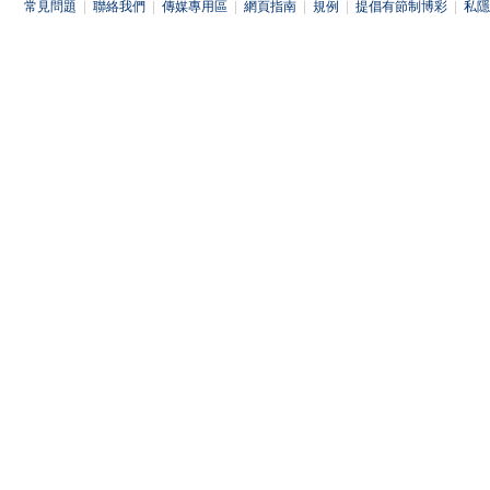
常見問題
|
聯絡我們
|
傳媒專用區
|
網頁指南
|
規例
|
提倡有節制博彩
|
私隱