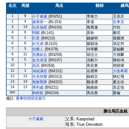
名次
馬號
馬名
騎師
練馬
1
9
小子威威
(BN251)
李格力
王兆旦
2
4
健康第一
(BL153)
韋達
告東尼
3
14
玩具福星
(BN150)
魯賓遜
許怡
4
6
明驥
(BL141)
莫狄
蘭尼
5
2
巨星
(BM210)
錢健明
羅國洲
6
8
好兄弟
(BJ115)
嚴顯強
張定邦
7
3
伯樂人
(BK078)
何華麟
梁錫麟
8
11
長勝組合
(BN259)
胡活士
方祿麟
9
5
金光保達
(BN197)
冼毅力
陳柏鴻
10
7
高高
(BK059)
馬安東
簡炳墀
11
1
鴻福滿堂
(BM152)
岳禮華
大衛希斯
12
12
生辰快樂
(BK013)
蘇錦文
林紅飛
13
10
無敵戰隊
(BM202)
魏達禮
夏志信
14
13
專利威
(BN221)
賴維銘
吳定強
WV
夠輕鬆
(BM234)
馬佳善
愛倫
備註:
賽事特別情況索引
勝出馬匹血統
父系: Kaapstad
小子威威
母系: True Devotion