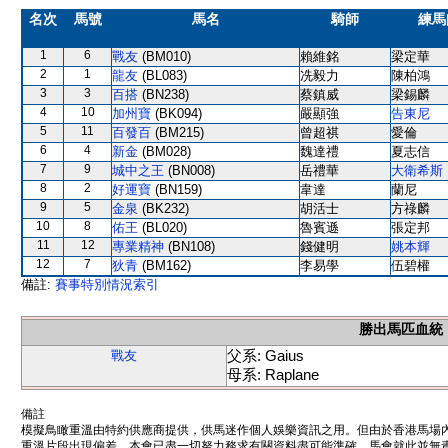
名次
馬號
馬名
騎師
練馬
1
6
戰友
(BM010)
賴維銘
梁定華
2
1
龍友
(BL083)
冼毅力
陳柏鴻
3
3
百搭
(BN238)
蔡鎮威
梁錫麟
4
10
加州寶
(BK094)
嚴顯強
告東尼
5
11
百發百
(BM215)
曾超祺
愛倫
6
4
新金
(BM028)
魏達禮
夏志信
7
9
城中之王
(BN008)
岳禮華
大衛希斯
8
2
好運寶
(BN159)
韋達
蘭尼
9
5
金泉
(BK232)
胡活士
方祿麟
10
8
佑王
(BL020)
魯賓遜
張定邦
11
12
專業精神
(BN108)
錢健明
姚本輝
12
7
狄青
(BM162)
李易學
伍碧權
備註:
賽事特別情況索引
勝出馬匹血統
父系: Gaius
戰友
母系: Raplane
備註
模擬鳥瞰重溫由特約供應商提供，供馬迷作個人娛樂資訊之用。但由於香港馬場
重溫片段出現偏差。本會已盡一切努力務求有關資料盡可能準確，馬會就此並無責