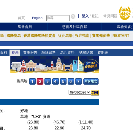
登入
/
登記
常見問題
首頁
English
馬會會員
慈善及社區貢獻
馬會知多
放區
|
國際賽馬
|
香港國際馬匹拍賣會
|
從化馬場
|
投注指南
|
賽馬知多些
|
RESTART
資料
賽果
賽事報告
騎練資料
馬匹資料
試閘結果
賽期表
跑馬地:
 :
好地
草地 - "C+3" 賽道
(23.80)
(46.70)
(1:11.40)
23.80
22.90
24.70
 :