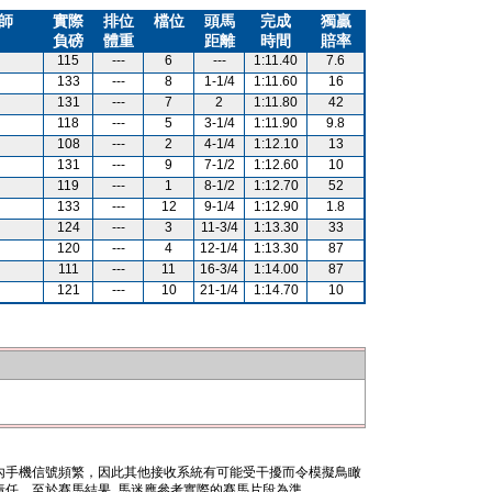
師
實際
排位
檔位
頭馬
完成
獨贏
負磅
體重
距離
時間
賠率
115
---
6
---
1:11.40
7.6
133
---
8
1-1/4
1:11.60
16
131
---
7
2
1:11.80
42
118
---
5
3-1/4
1:11.90
9.8
108
---
2
4-1/4
1:12.10
13
131
---
9
7-1/2
1:12.60
10
119
---
1
8-1/2
1:12.70
52
133
---
12
9-1/4
1:12.90
1.8
124
---
3
11-3/4
1:13.30
33
120
---
4
12-1/4
1:13.30
87
111
---
11
16-3/4
1:14.00
87
121
---
10
21-1/4
1:14.70
10
內手機信號頻繁，因此其他接收系統有可能受干擾而令模擬鳥瞰
任。至於賽馬結果, 馬迷應參考實際的賽馬片段為準。