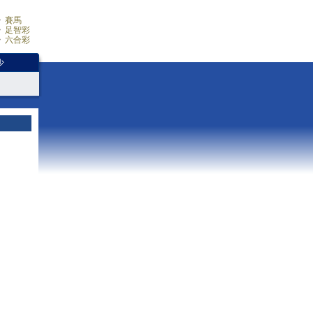
賽馬
足智彩
六合彩
少