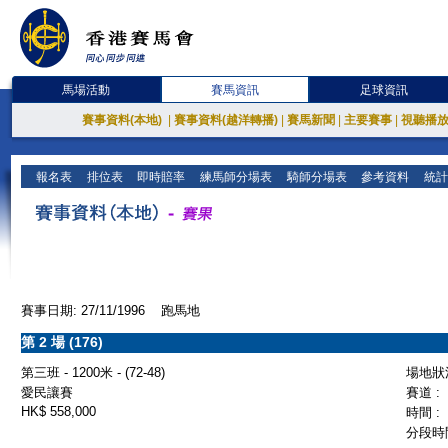
馬場活動
賽馬資訊
足球資訊
賽事資料(本地)
|
賽事資料(越洋轉播)
|
賽馬新聞
|
主要賽事
|
視聽播
報名表
排位表
即時賠率
練馬師分場表
騎師分場表
參考資料
統計
賽事日期: 27/11/1996 跑馬地
第 2 場 (176)
第三班 - 1200米 - (72-48)
場地狀況
愛民讓賽
賽道 :
HK$ 558,000
時間 :
分段時間