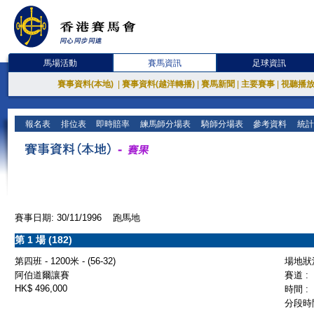
馬場活動
賽馬資訊
足球資訊
賽事資料(本地)
|
賽事資料(越洋轉播)
|
賽馬新聞
|
主要賽事
|
視聽播
報名表
排位表
即時賠率
練馬師分場表
騎師分場表
參考資料
統計
賽事日期: 30/11/1996 跑馬地
第 1 場 (182)
第四班 - 1200米 - (56-32)
場地狀況
阿伯道爾讓賽
賽道 :
HK$ 496,000
時間 :
分段時間