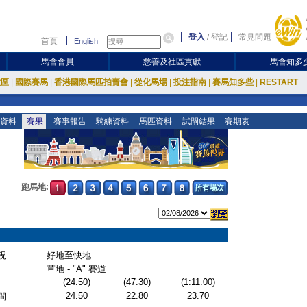
登入
/
登記
常見問題
首頁
English
馬會會員
慈善及社區貢獻
馬會知多
放區
|
國際賽馬
|
香港國際馬匹拍賣會
|
從化馬場
|
投注指南
|
賽馬知多些
|
RESTART
資料
賽果
賽事報告
騎練資料
馬匹資料
試閘結果
賽期表
跑馬地:
 :
好地至快地
草地 - "A" 賽道
(24.50)
(47.30)
(1:11.00)
24.50
22.80
23.70
 :