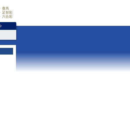
賽馬
足智彩
六合彩
少