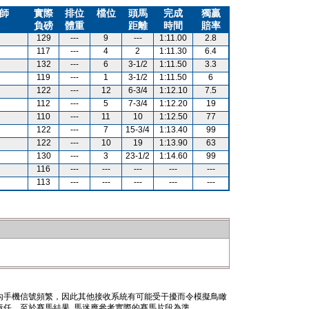
師
實際
排位
檔位
頭馬
完成
獨贏
負磅
體重
距離
時間
賠率
129
---
9
---
1:11.00
2.8
117
---
4
2
1:11.30
6.4
132
---
6
3-1/2
1:11.50
3.3
119
---
1
3-1/2
1:11.50
6
122
---
12
6-3/4
1:12.10
7.5
112
---
5
7-3/4
1:12.20
19
110
---
11
10
1:12.50
77
122
---
7
15-3/4
1:13.40
99
122
---
10
19
1:13.90
63
130
---
3
23-1/2
1:14.60
99
116
---
---
---
---
---
113
---
---
---
---
---
內手機信號頻繁，因此其他接收系統有可能受干擾而令模擬鳥瞰
任。至於賽馬結果, 馬迷應參考實際的賽馬片段為準。