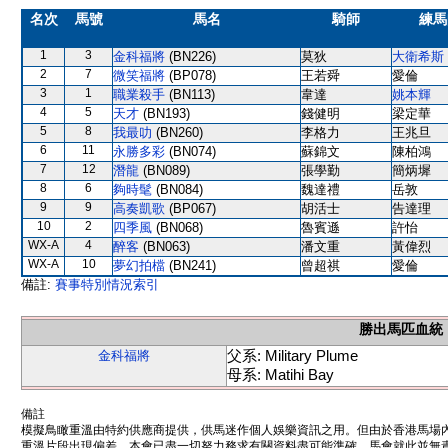
名次
馬號
馬名
騎師
練馬
1
3
金科福將
(BN226)
莫狄
大衛希斯
2
7
微笑福將
(BP078)
王若舜
愛倫
3
1
職業殺手
(BN113)
韋達
姚本輝
4
5
天才
(BN193)
錢健明
梁定華
5
8
我最叻
(BN260)
李格力
王兆旦
6
11
永勝多彩
(BN074)
蘇錦文
陳柏鴻
7
12
潛龍
(BN089)
張學勤
簡炳墀
8
6
夠時髦
(BN084)
魏達禮
岳敦
9
9
高奏凱歌
(BP067)
胡活士
告達理
10
2
四季風
(BN068)
魯賓遜
許怡
WX-A
4
醉客
(BN063)
潘文重
黃偉烈
WX-A
10
夢幻拍檔
(BN241)
曾超祺
愛倫
備註:
賽事特別情況索引
勝出馬匹血統
父系: Military Plume
金科福將
母系: Matihi Bay
備註
模擬鳥瞰重溫由特約供應商提供，供馬迷作個人娛樂資訊之用。但由於香港馬場
重溫片段出現偏差。本會已盡一切努力務求有關資料盡可能準確，馬會就此並無責