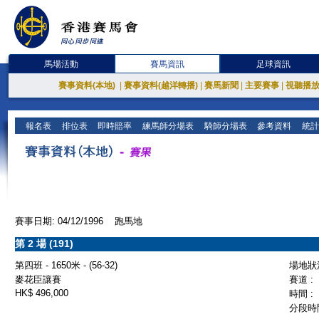
馬場活動
賽馬資訊
足球資訊
賽事資料(本地)
|
賽事資料(越洋轉播)
|
賽馬新聞
|
主要賽事
|
視聽播
報名表
排位表
即時賠率
練馬師分場表
騎師分場表
參考資料
統計
賽事日期: 04/12/1996 跑馬地
第 2 場 (191)
第四班 - 1650米 - (56-32)
場地狀況
麥花臣讓賽
賽道 :
HK$ 496,000
時間 :
分段時間