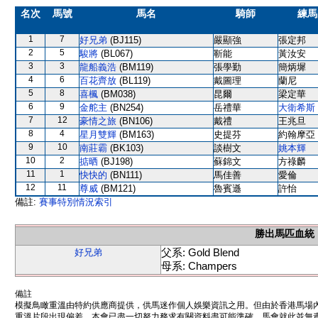
名次
馬號
馬名
騎師
練馬
1
7
好兄弟
(BJ115)
嚴顯強
張定邦
2
5
駿將
(BL067)
靳能
黃汝安
3
3
龍船義浩
(BM119)
張學勤
簡炳墀
4
6
百花齊放
(BL119)
戴圖理
蘭尼
5
8
喜楓
(BM038)
昆爾
梁定華
6
9
金舵主
(BN254)
岳禮華
大衛希斯
7
12
豪情之旅
(BN106)
戴禮
王兆旦
8
4
星月雙輝
(BM163)
史提芬
約翰摩亞
9
10
南莊霸
(BK103)
談樹文
姚本輝
10
2
掂晒
(BJ198)
蘇錦文
方祿麟
11
1
快快的
(BN111)
馬佳善
愛倫
12
11
尊威
(BM121)
魯賓遜
許怡
備註:
賽事特別情況索引
勝出馬匹血統
父系: Gold Blend
好兄弟
母系: Champers
備註
模擬鳥瞰重溫由特約供應商提供，供馬迷作個人娛樂資訊之用。但由於香港馬場
重溫片段出現偏差。本會已盡一切努力務求有關資料盡可能準確，馬會就此並無責