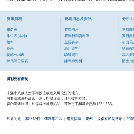
賽事資料
賽馬消息及資訊
分析工
報名表
賽馬消息
速勢能
排位表(本地)
賽馬新聞資料庫
賽日數
賠率
主要賽事
初出馬
賽果
馬匹資料
騎練配
騎師分場表
騎師資料
馬匹搬
練馬師分場表
練馬師資料
貼士指
博彩要有節制
未滿十八歲人士不得投注或進入可投注的地方。
向非法或海外莊家下注，即屬違法，且可被判監禁。
切勿沉迷賭博，如需尋求輔導協助，可致電平和基金熱線1834 633。
常見問題
|
聯絡我們
|
傳媒專用區
|
網頁指南
|
規例
|
提倡有節制博彩
|
私隱