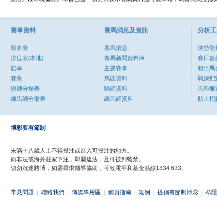
賽事資料
賽馬消息及資訊
分析工
報名表
賽馬消息
速勢能
排位表(本地)
賽馬新聞資料庫
賽日數
賠率
主要賽事
初出馬
賽果
馬匹資料
騎練配
騎師分場表
騎師資料
馬匹搬
練馬師分場表
練馬師資料
貼士指
博彩要有節制
未滿十八歲人士不得投注或進入可投注的地方。
向非法或海外莊家下注，即屬違法，且可被判監禁。
切勿沉迷賭博，如需尋求輔導協助，可致電平和基金熱線1834 633。
常見問題
|
聯絡我們
|
傳媒專用區
|
網頁指南
|
規例
|
提倡有節制博彩
|
私隱