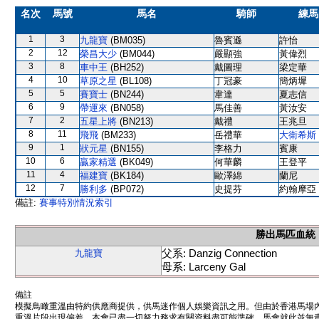
名次
馬號
馬名
騎師
練馬
1
3
九龍寶
(BM035)
魯賓遜
許怡
2
12
榮昌大少
(BM044)
嚴顯強
黃偉烈
3
8
車中王
(BH252)
戴圖理
梁定華
4
10
草原之星
(BL108)
丁冠豪
簡炳墀
5
5
賽寶士
(BN244)
韋達
夏志信
6
9
帶運來
(BN058)
馬佳善
黃汝安
7
2
五星上將
(BN213)
戴禮
王兆旦
8
11
飛飛
(BM233)
岳禮華
大衛希斯
9
1
狀元星
(BN155)
李格力
賓康
10
6
贏家精選
(BK049)
何華麟
王登平
11
4
福建寶
(BK184)
歐澤綿
蘭尼
12
7
勝利多
(BP072)
史提芬
約翰摩亞
備註:
賽事特別情況索引
勝出馬匹血統
父系: Danzig Connection
九龍寶
母系: Larceny Gal
備註
模擬鳥瞰重溫由特約供應商提供，供馬迷作個人娛樂資訊之用。但由於香港馬場
重溫片段出現偏差。本會已盡一切努力務求有關資料盡可能準確，馬會就此並無責