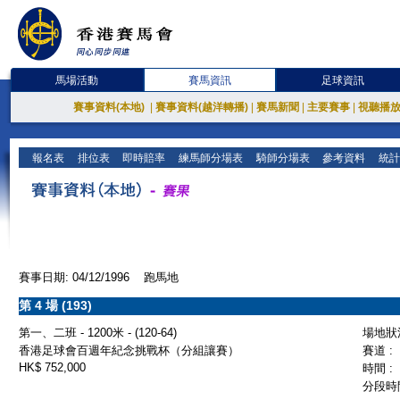
馬場活動
賽馬資訊
足球資訊
賽事資料(本地)
|
賽事資料(越洋轉播)
|
賽馬新聞
|
主要賽事
|
視聽播
報名表
排位表
即時賠率
練馬師分場表
騎師分場表
參考資料
統計
賽事日期: 04/12/1996 跑馬地
第 4 場 (193)
第一、二班 - 1200米 - (120-64)
場地狀況
香港足球會百週年紀念挑戰杯（分組讓賽）
賽道 :
HK$ 752,000
時間 :
分段時間