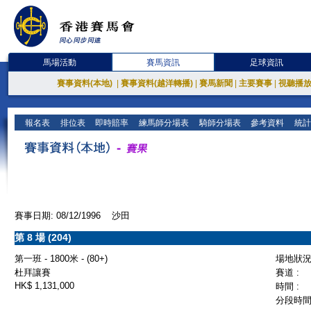
馬場活動
賽馬資訊
足球資訊
賽事資料(本地)
|
賽事資料(越洋轉播)
|
賽馬新聞
|
主要賽事
|
視聽播
報名表
排位表
即時賠率
練馬師分場表
騎師分場表
參考資料
統計
賽事日期: 08/12/1996 沙田
第 8 場 (204)
第一班 - 1800米 - (80+)
場地狀況 
杜拜讓賽
賽道 :
HK$ 1,131,000
時間 :
分段時間 