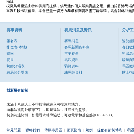
備註
模擬鳥瞰重溫由特約供應商提供，供馬迷作個人娛樂資訊之用。但由於香港馬場
重溫片段出現偏差。本會已盡一切努力務求有關資料盡可能準確，馬會就此並無責
賽事資料
賽馬消息及資訊
分析工
報名表
賽馬消息
速勢能
排位表(本地)
賽馬新聞資料庫
賽日數
賠率
主要賽事
初出馬
賽果
馬匹資料
騎練配
騎師分場表
騎師資料
馬匹搬
練馬師分場表
練馬師資料
貼士指
博彩要有節制
未滿十八歲人士不得投注或進入可投注的地方。
向非法或海外莊家下注，即屬違法，且可被判監禁。
切勿沉迷賭博，如需尋求輔導協助，可致電平和基金熱線1834 633。
常見問題
|
聯絡我們
|
傳媒專用區
|
網頁指南
|
規例
|
提倡有節制博彩
|
私隱