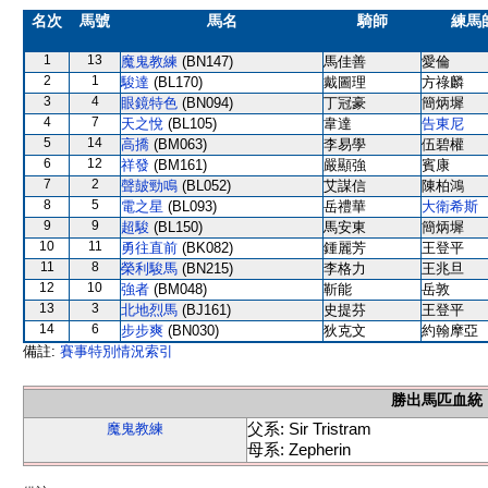
名次
馬號
馬名
騎師
練馬
1
13
魔鬼教練
(BN147)
馬佳善
愛倫
2
1
駿達
(BL170)
戴圖理
方祿麟
3
4
眼鏡特色
(BN094)
丁冠豪
簡炳墀
4
7
天之悅
(BL105)
韋達
告東尼
5
14
高撟
(BM063)
李易學
伍碧權
6
12
祥發
(BM161)
嚴顯強
賓康
7
2
聲皷勁鳴
(BL052)
艾謀信
陳柏鴻
8
5
電之星
(BL093)
岳禮華
大衛希斯
9
9
超駿
(BL150)
馬安東
簡炳墀
10
11
勇往直前
(BK082)
鍾麗芳
王登平
11
8
榮利駿馬
(BN215)
李格力
王兆旦
12
10
強者
(BM048)
靳能
岳敦
13
3
北地烈馬
(BJ161)
史提芬
王登平
14
6
步步爽
(BN030)
狄克文
約翰摩亞
備註:
賽事特別情況索引
勝出馬匹血統
父系: Sir Tristram
魔鬼教練
母系: Zepherin