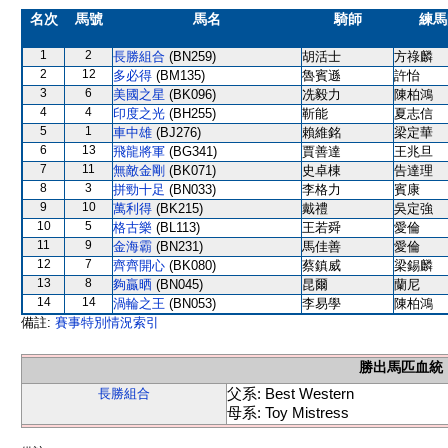
名次
馬號
馬名
騎師
練馬
1
2
長勝組合
(BN259)
胡活士
方祿麟
2
12
多必得
(BM135)
魯賓遜
許怡
3
6
美國之星
(BK096)
冼毅力
陳柏鴻
4
4
印度之光
(BH255)
靳能
夏志信
5
1
車中雄
(BJ276)
賴維銘
梁定華
6
13
飛龍將軍
(BG341)
賈善達
王兆旦
7
11
無敵金剛
(BK071)
史卓棟
告達理
8
3
拼勁十足
(BN033)
李格力
賓康
9
10
萬利得
(BK215)
戴禮
吳定強
10
5
格古樂
(BL113)
王若舜
愛倫
11
9
金海霸
(BN231)
馬佳善
愛倫
12
7
齊齊開心
(BK080)
蔡鎮威
梁錫麟
13
8
夠贏晒
(BN045)
昆爾
蘭尼
14
14
渦輪之王
(BN053)
李易學
陳柏鴻
備註:
賽事特別情況索引
勝出馬匹血統
父系: Best Western
長勝組合
母系: Toy Mistress