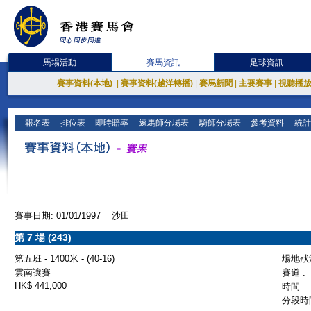
馬場活動
賽馬資訊
足球資訊
賽事資料(本地)
|
賽事資料(越洋轉播)
|
賽馬新聞
|
主要賽事
|
視聽播
報名表
排位表
即時賠率
練馬師分場表
騎師分場表
參考資料
統計
賽事日期: 01/01/1997 沙田
第 7 場 (243)
第五班 - 1400米 - (40-16)
場地狀況
雲南讓賽
賽道 :
HK$ 441,000
時間 :
分段時間