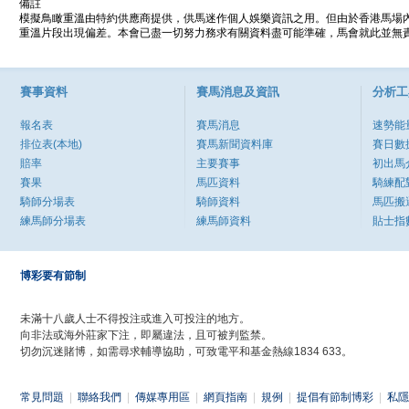
備註
模擬鳥瞰重溫由特約供應商提供，供馬迷作個人娛樂資訊之用。但由於香港馬場
重溫片段出現偏差。本會已盡一切努力務求有關資料盡可能準確，馬會就此並無責
賽事資料
賽馬消息及資訊
分析工
報名表
賽馬消息
速勢能
排位表(本地)
賽馬新聞資料庫
賽日數
賠率
主要賽事
初出馬
賽果
馬匹資料
騎練配
騎師分場表
騎師資料
馬匹搬
練馬師分場表
練馬師資料
貼士指
博彩要有節制
未滿十八歲人士不得投注或進入可投注的地方。
向非法或海外莊家下注，即屬違法，且可被判監禁。
切勿沉迷賭博，如需尋求輔導協助，可致電平和基金熱線1834 633。
常見問題
|
聯絡我們
|
傳媒專用區
|
網頁指南
|
規例
|
提倡有節制博彩
|
私隱