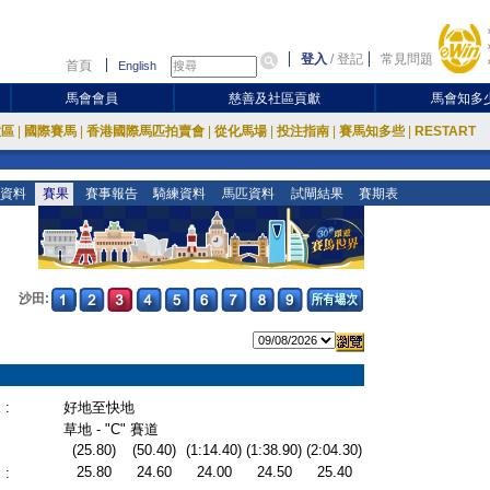
登入
/
登記
常見問題
首頁
English
馬會會員
慈善及社區貢獻
馬會知多
放區
|
國際賽馬
|
香港國際馬匹拍賣會
|
從化馬場
|
投注指南
|
賽馬知多些
|
RESTART
資料
賽果
賽事報告
騎練資料
馬匹資料
試閘結果
賽期表
沙田:
:
好地至快地
草地 - "C" 賽道
(25.80)
(50.40)
(1:14.40)
(1:38.90)
(2:04.30)
25.80
24.60
24.00
24.50
25.40
: