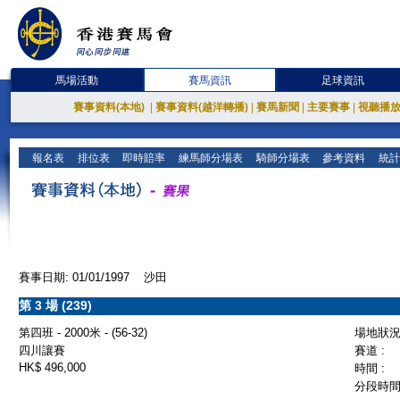
馬場活動
賽馬資訊
足球資訊
賽事資料(本地)
|
賽事資料(越洋轉播)
|
賽馬新聞
|
主要賽事
|
視聽播
報名表
排位表
即時賠率
練馬師分場表
騎師分場表
參考資料
統計
賽事日期: 01/01/1997 沙田
第 3 場 (239)
第四班 - 2000米 - (56-32)
場地狀況 
四川讓賽
賽道 :
HK$ 496,000
時間 :
分段時間 