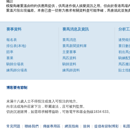
備註
模擬鳥瞰重溫由特約供應商提供，供馬迷作個人娛樂資訊之用。但由於香港馬場
重溫片段出現偏差。本會已盡一切努力務求有關資料盡可能準確，馬會就此並無責
賽事資料
賽馬消息及資訊
分析工
報名表
賽馬消息
速勢能
排位表(本地)
賽馬新聞資料庫
賽日數
賠率
主要賽事
初出馬
賽果
馬匹資料
騎練配
騎師分場表
騎師資料
馬匹搬
練馬師分場表
練馬師資料
貼士指
博彩要有節制
未滿十八歲人士不得投注或進入可投注的地方。
向非法或海外莊家下注，即屬違法，且可被判監禁。
切勿沉迷賭博，如需尋求輔導協助，可致電平和基金熱線1834 633。
常見問題
|
聯絡我們
|
傳媒專用區
|
網頁指南
|
規例
|
提倡有節制博彩
|
私隱