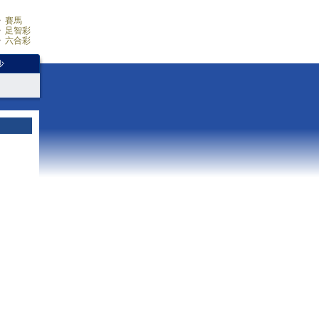
賽馬
足智彩
六合彩
少