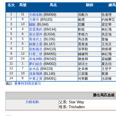
名次
馬號
馬名
騎師
練馬
1
11
力精名駒
(BM069)
冼毅力
告達理
2
9
力靡河
(BN183)
戴禮
約翰摩亞
3
13
䯀駿
(BL044)
昆爾
梁定華
4
4
雷霆萬鈞
(BM144)
靳能
林紅飛
5
6
喜出望外
(BJ034)
李格力
吳定強
6
3
香港武士
(BL036)
馬佳善
愛倫
7
5
娛樂之霸
(BL187)
賈善達
王兆旦
8
2
龍船義浩
(BM119)
張學勤
簡炳墀
9
12
行星二世
(BM055)
錢健明
林紅飛
10
14
赤兔神駒
(BM160)
陳俊輝
梁錫麟
11
1
夢幻組合
(BM002)
胡活士
夏志信
12
7
金水晶
(BM229)
史卓棟
王登平
13
10
清泉飛將
(BL140)
江碧蕙
賓康
14
8
中東之寶
(BM091)
何華麟
伍碧權
備註:
賽事特別情況索引
勝出馬匹血統
父系: Star Way
力精名駒
母系: Trishallen