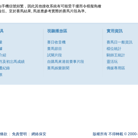
內手機信號頻繁，因此其他接收系統有可能受干擾而令模擬鳥瞰
任。至於賽馬結果, 馬迷應參考實際的賽馬片段為準。
具
視聽播放區
實用資訊
量
賽日收音機
賽馬日一般資訊
據
賽馬節目
檔位統計
介紹
試閘片段
騎師王統計
對及初岀馬成績
自購馬來港前賽事片段
靈活玩
遷紀錄
賽馬娛樂新聞
傳媒專用區
數
條款
|
免責聲明
|
網絡保安
版權所有 不得轉載 © 2000