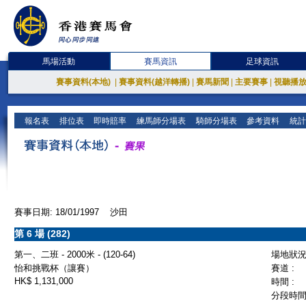
馬場活動
賽馬資訊
足球資訊
賽事資料(本地)
|
賽事資料(越洋轉播)
|
賽馬新聞
|
主要賽事
|
視聽播
報名表
排位表
即時賠率
練馬師分場表
騎師分場表
參考資料
統計
賽事日期: 18/01/1997 沙田
第 6 場 (282)
第一、二班 - 2000米 - (120-64)
場地狀況 
怡和挑戰杯（讓賽）
賽道 :
HK$ 1,131,000
時間 :
分段時間 