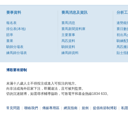
賽事資料
賽馬消息及資訊
分析工
報名表
賽馬消息
速勢能
排位表(本地)
賽馬新聞資料庫
賽日數
賠率
主要賽事
初出馬
賽果
馬匹資料
騎練配
騎師分場表
騎師資料
馬匹搬
練馬師分場表
練馬師資料
貼士指
博彩要有節制
未滿十八歲人士不得投注或進入可投注的地方。
向非法或海外莊家下注，即屬違法，且可被判監禁。
切勿沉迷賭博，如需尋求輔導協助，可致電平和基金熱線1834 633。
常見問題
|
聯絡我們
|
傳媒專用區
|
網頁指南
|
規例
|
提倡有節制博彩
|
私隱