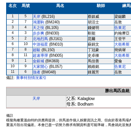
名次
馬號
馬名
騎師
練馬
1
5
天岸
(BL216)
蔡鎮威
梁錫麟
2
7
鴻運駒
(BM240)
胡活士
岳敦
3
4
天之悅
(BL105)
錢健明
告東尼
4
3
步步爽
(BN030)
靳能
約翰摩亞
5
2
北地烈馬
(BJ161)
昆爾
王登平
6
10
中游福星
(BN010)
蘇錦文
大衛希斯
7
8
超駿
(BL150)
丁冠豪
簡炳墀
8
11
超速導彈
(BN005)
史卓棟
大衛希斯
9
1
金銀城
(BK069)
馬佳善
愛倫
10
9
大家開心
(BL057)
賴維銘
告東尼
11
6
強者
(BM048)
鍾麗芳
岳敦
備註:
賽事特別情況索引
勝出馬匹血統
父系: Kalaglow
天岸
母系: Bodham
備註
模擬鳥瞰重溫由特約供應商提供，供馬迷作個人娛樂資訊之用。但由於香港馬場
重溫片段出現偏差。本會已盡一切努力務求有關資料盡可能準確，馬會就此並無責