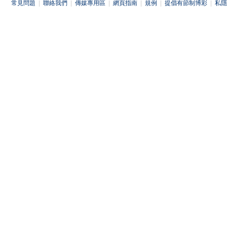
常見問題
|
聯絡我們
|
傳媒專用區
|
網頁指南
|
規例
|
提倡有節制博彩
|
私隱