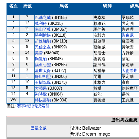
名次
馬號
馬名
騎師
練馬
1
7
巴基之威
(BH185)
史卓棟
梁錫麟
2
12
萬利得
(BK215)
賴維銘
吳定強
3
11
南山至尊
(BM067)
馬佳善
告達理
4
2
勝利愉快
(BK118)
冼毅力
告東尼
5
13
超速強駒
(BM110)
錢健明
羅國洲
6
8
民信之友
(BN099)
蔡鎮威
黃汝安
7
14
美雪
(BM040)
胡活士
方祿麟
8
9
夠贏晒
(BN045)
魯賓遜
蘭尼
9
6
福至心靈
(BN255)
謝展鵠
梁定華
10
3
蓋世太保
(BJ127)
岳禮華
大衛希斯
11
1
肝胆相照
(BN206)
昆爾
梁定華
12
10
玉樹臨風
(BN173)
李格力
賓康
13
5
大蘋果
(BJ007)
戴禮
約翰摩亞
14
4
夠時髦
(BN084)
靳能
岳敦
WV
特快靈駒
(BM004)
賈善達
王兆旦
備註:
賽事特別情況索引
勝出馬匹血統
父系: Bellwater
巴基之威
母系: Dream Image