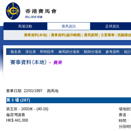
馬場活動
賽馬資訊
足球資訊
賽事資料(本地)
|
賽事資料(越洋轉播)
|
賽馬新聞
|
主要賽事
|
視聽播
報名表
排位表
即時賠率
練馬師分場表
騎師分場表
參考資料
統計
賽事日期: 22/01/1997 跑馬地
第 3 場 (287)
第五班 - 1650米 - (40-16)
場地狀況
龜背灣讓賽
賽道 :
HK$ 441,000
時間 :
分段時間