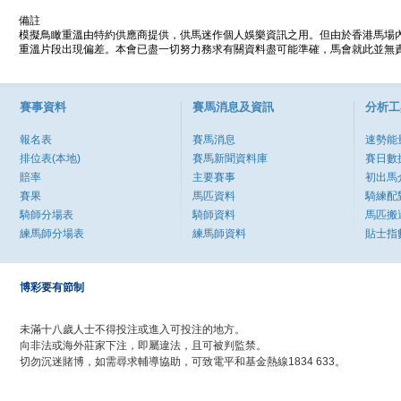
備註
模擬鳥瞰重溫由特約供應商提供，供馬迷作個人娛樂資訊之用。但由於香港馬場
重溫片段出現偏差。本會已盡一切努力務求有關資料盡可能準確，馬會就此並無責
賽事資料
賽馬消息及資訊
分析工
報名表
賽馬消息
速勢能
排位表(本地)
賽馬新聞資料庫
賽日數
賠率
主要賽事
初出馬
賽果
馬匹資料
騎練配
騎師分場表
騎師資料
馬匹搬
練馬師分場表
練馬師資料
貼士指
博彩要有節制
未滿十八歲人士不得投注或進入可投注的地方。
向非法或海外莊家下注，即屬違法，且可被判監禁。
切勿沉迷賭博，如需尋求輔導協助，可致電平和基金熱線1834 633。