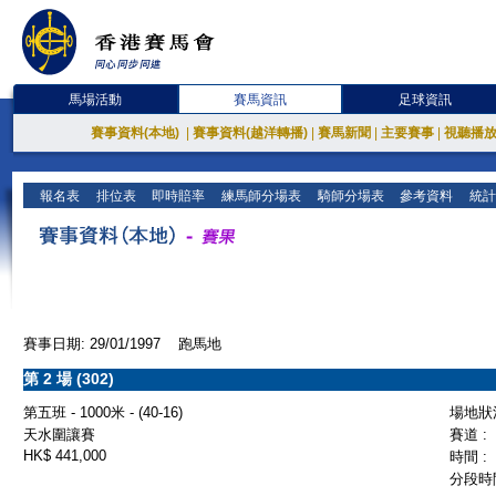
馬場活動
賽馬資訊
足球資訊
賽事資料(本地)
|
賽事資料(越洋轉播)
|
賽馬新聞
|
主要賽事
|
視聽播
報名表
排位表
即時賠率
練馬師分場表
騎師分場表
參考資料
統計
賽事日期: 29/01/1997 跑馬地
第 2 場 (302)
第五班 - 1000米 - (40-16)
場地狀況
天水圍讓賽
賽道 :
HK$ 441,000
時間 :
分段時間