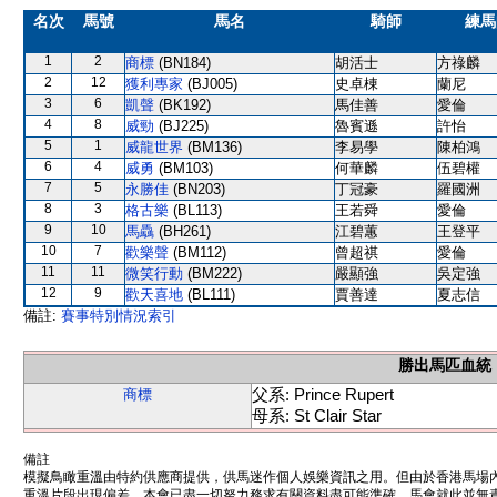
名次
馬號
馬名
騎師
練馬
1
2
商標
(BN184)
胡活士
方祿麟
2
12
獲利專家
(BJ005)
史卓棟
蘭尼
3
6
凱聲
(BK192)
馬佳善
愛倫
4
8
威勁
(BJ225)
魯賓遜
許怡
5
1
威龍世界
(BM136)
李易學
陳柏鴻
6
4
威勇
(BM103)
何華麟
伍碧權
7
5
永勝佳
(BN203)
丁冠豪
羅國洲
8
3
格古樂
(BL113)
王若舜
愛倫
9
10
馬驫
(BH261)
江碧蕙
王登平
10
7
歡樂聲
(BM112)
曾超祺
愛倫
11
11
微笑行動
(BM222)
嚴顯強
吳定強
12
9
歡天喜地
(BL111)
賈善達
夏志信
備註:
賽事特別情況索引
勝出馬匹血統
父系: Prince Rupert
商標
母系: St Clair Star
備註
模擬鳥瞰重溫由特約供應商提供，供馬迷作個人娛樂資訊之用。但由於香港馬場
重溫片段出現偏差。本會已盡一切努力務求有關資料盡可能準確，馬會就此並無責