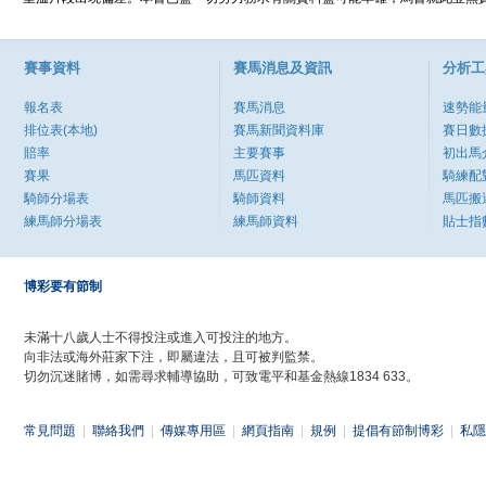
賽事資料
賽馬消息及資訊
分析工
報名表
賽馬消息
速勢能
排位表(本地)
賽馬新聞資料庫
賽日數
賠率
主要賽事
初出馬
賽果
馬匹資料
騎練配
騎師分場表
騎師資料
馬匹搬
練馬師分場表
練馬師資料
貼士指
博彩要有節制
未滿十八歲人士不得投注或進入可投注的地方。
向非法或海外莊家下注，即屬違法，且可被判監禁。
切勿沉迷賭博，如需尋求輔導協助，可致電平和基金熱線1834 633。
常見問題
|
聯絡我們
|
傳媒專用區
|
網頁指南
|
規例
|
提倡有節制博彩
|
私隱