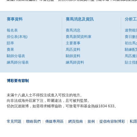
賽事資料
賽馬消息及資訊
分析工
報名表
賽馬消息
速勢能
排位表(本地)
賽馬新聞資料庫
賽日數
賠率
主要賽事
初出馬
賽果
馬匹資料
騎練配
騎師分場表
騎師資料
馬匹搬
練馬師分場表
練馬師資料
貼士指
博彩要有節制
未滿十八歲人士不得投注或進入可投注的地方。
向非法或海外莊家下注，即屬違法，且可被判監禁。
切勿沉迷賭博，如需尋求輔導協助，可致電平和基金熱線1834 633。
常見問題
|
聯絡我們
|
傳媒專用區
|
網頁指南
|
規例
|
提倡有節制博彩
|
私隱