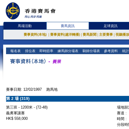
馬場活動
賽馬資訊
足球資訊
賽事資料(本地)
|
賽事資料(越洋轉播)
|
賽馬新聞
|
主要賽事
|
視聽播
報名表
排位表
即時賠率
練馬師分場表
騎師分場表
參考資料
統計
賽事日期: 12/02/1997 跑馬地
第 2 場 (319)
第三班 - 1200米 - (72-48)
場地狀況
義勇軍讓賽
賽道 :
HK$ 558,000
時間 :
分段時間