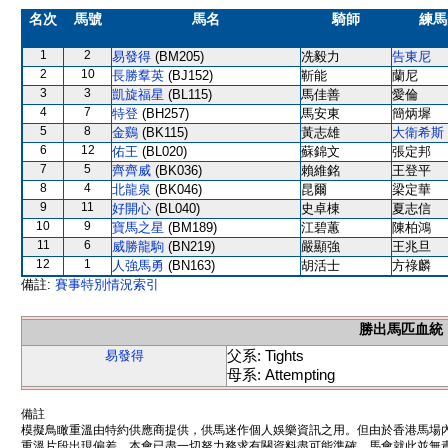
名次
馬號
馬名
騎師
練馬
1
2
易發得
(BM205)
冼毅力
告東尼
2
10
長勝羣英
(BJ152)
靳能
蘭尼
3
3
凱旋福星
(BL115)
馬佳善
愛倫
4
7
特登
(BH257)
馬安東
簡炳墀
5
8
金鷄
(BK115)
黃志雄
大衛希斯
6
12
佑王
(BL020)
蘇錦文
張定邦
7
5
齊齊威
(BK036)
賴維銘
王登平
8
4
北龍泉
(BK046)
昆爾
梁定華
9
11
好開心
(BL040)
史卓棟
夏志信
10
9
寶馬之星
(BM189)
江碧蕙
陳柏鴻
11
6
威勝龍駒
(BN219)
嚴顯強
王兆旦
12
1
人強馬勇
(BN163)
胡活士
方祿麟
備註:
賽事特別情況索引
勝出馬匹血統
父系: Tights
易發得
母系: Attempting
備註
模擬鳥瞰重溫由特約供應商提供，供馬迷作個人娛樂資訊之用。但由於香港馬場
重溫片段出現偏差。本會已盡一切努力務求有關資料盡可能準確，馬會就此並無責