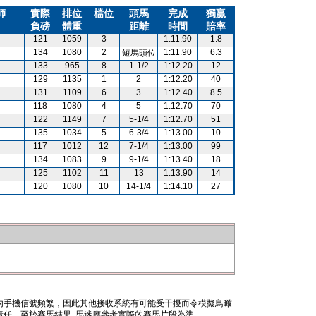
師
實際
排位
檔位
頭馬
完成
獨贏
負磅
體重
距離
時間
賠率
121
1059
3
---
1:11.90
1.8
134
1080
2
1:11.90
6.3
短馬頭位
133
965
8
1-1/2
1:12.20
12
129
1135
1
2
1:12.20
40
131
1109
6
3
1:12.40
8.5
118
1080
4
5
1:12.70
70
122
1149
7
5-1/4
1:12.70
51
135
1034
5
6-3/4
1:13.00
10
117
1012
12
7-1/4
1:13.00
99
134
1083
9
9-1/4
1:13.40
18
125
1102
11
13
1:13.90
14
120
1080
10
14-1/4
1:14.10
27
內手機信號頻繁，因此其他接收系統有可能受干擾而令模擬鳥瞰
任。至於賽馬結果, 馬迷應參考實際的賽馬片段為準。