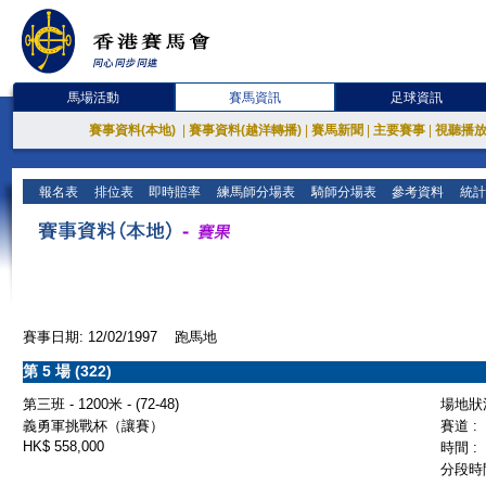
馬場活動
賽馬資訊
足球資訊
賽事資料(本地)
|
賽事資料(越洋轉播)
|
賽馬新聞
|
主要賽事
|
視聽播
報名表
排位表
即時賠率
練馬師分場表
騎師分場表
參考資料
統計
賽事日期: 12/02/1997 跑馬地
第 5 場 (322)
第三班 - 1200米 - (72-48)
場地狀況
義勇軍挑戰杯（讓賽）
賽道 :
HK$ 558,000
時間 :
分段時間