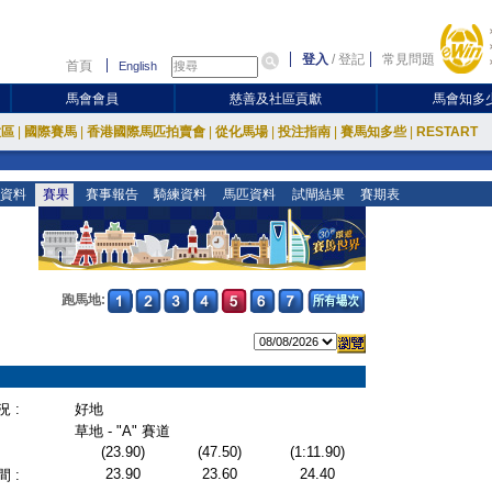
登入
/
登記
常見問題
首頁
English
馬會會員
慈善及社區貢獻
馬會知多
放區
|
國際賽馬
|
香港國際馬匹拍賣會
|
從化馬場
|
投注指南
|
賽馬知多些
|
RESTART
資料
賽果
賽事報告
騎練資料
馬匹資料
試閘結果
賽期表
跑馬地:
 :
好地
草地 - "A" 賽道
(23.90)
(47.50)
(1:11.90)
23.90
23.60
24.40
 :