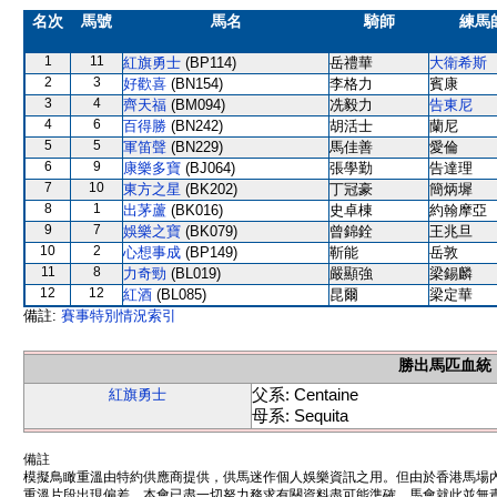
名次
馬號
馬名
騎師
練馬
1
11
紅旗勇士
(BP114)
岳禮華
大衛希斯
2
3
好歡喜
(BN154)
李格力
賓康
3
4
齊天福
(BM094)
冼毅力
告東尼
4
6
百得勝
(BN242)
胡活士
蘭尼
5
5
軍笛聲
(BN229)
馬佳善
愛倫
6
9
康樂多寶
(BJ064)
張學勤
告達理
7
10
東方之星
(BK202)
丁冠豪
簡炳墀
8
1
出茅蘆
(BK016)
史卓棟
約翰摩亞
9
7
娛樂之寶
(BK079)
曾錦銓
王兆旦
10
2
心想事成
(BP149)
靳能
岳敦
11
8
力奇勁
(BL019)
嚴顯強
梁錫麟
12
12
紅酒
(BL085)
昆爾
梁定華
備註:
賽事特別情況索引
勝出馬匹血統
父系: Centaine
紅旗勇士
母系: Sequita
備註
模擬鳥瞰重溫由特約供應商提供，供馬迷作個人娛樂資訊之用。但由於香港馬場
重溫片段出現偏差。本會已盡一切努力務求有關資料盡可能準確，馬會就此並無責