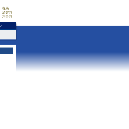
賽馬
足智彩
六合彩
少