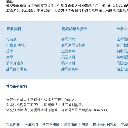
備註
模擬鳥瞰重溫由特約供應商提供，供馬迷作個人娛樂資訊之用。但由於香港馬場
重溫片段出現偏差。本會已盡一切努力務求有關資料盡可能準確，馬會就此並無責
賽事資料
賽馬消息及資訊
分析工
報名表
賽馬消息
速勢能
排位表(本地)
賽馬新聞資料庫
賽日數
賠率
主要賽事
初出馬
賽果
馬匹資料
騎練配
騎師分場表
騎師資料
馬匹搬
練馬師分場表
練馬師資料
貼士指
博彩要有節制
未滿十八歲人士不得投注或進入可投注的地方。
向非法或海外莊家下注，即屬違法，且可被判監禁。
切勿沉迷賭博，如需尋求輔導協助，可致電平和基金熱線1834 633。
常見問題
|
聯絡我們
|
傳媒專用區
|
網頁指南
|
規例
|
提倡有節制博彩
|
私隱