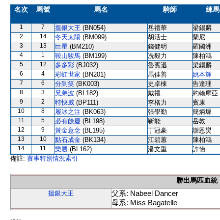
名次
馬號
馬名
騎師
練馬
1
7
搵銀大王
(BN054)
岳禮華
梁錫麟
2
14
冬天太陽
(BM099)
胡活士
蘭尼
3
13
巨星
(BM210)
錢健明
羅國洲
4
1
鞍山駿馬
(BM199)
冼毅力
陳柏鴻
5
12
多多彩
(BJ032)
魯賓遜
梁錫麟
6
4
彩虹世家
(BN201)
馬佳善
姚本輝
7
6
分到笑
(BK003)
史卓棟
告達理
8
3
兄弟波
(BL182)
戴禮
約翰摩亞
9
2
特快威
(BP111)
李格力
賓康
10
8
履冰之注
(BK063)
張學勤
簡炳墀
11
5
必有餘慶
(BL198)
靳能
岳敦
12
9
黃金意念
(BL195)
丁冠豪
謝恩爕
13
10
點石成金
(BK134)
江碧蕙
陳柏鴻
14
11
樂勝
(BL162)
潘文重
許怡
備註:
賽事特別情況索引
勝出馬匹血統
父系: Nabeel Dancer
搵銀大王
母系: Miss Bagatelle