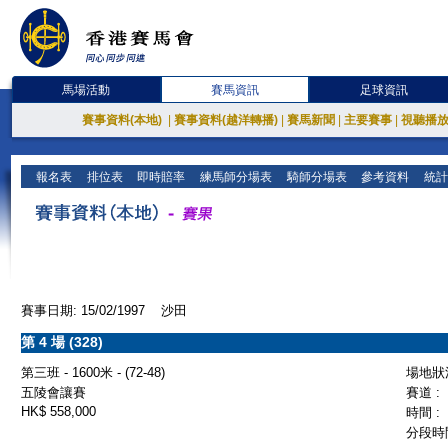
馬場活動
賽馬資訊
足球資訊
賽事資料(本地)
|
賽事資料(越洋轉播)
|
賽馬新聞
|
主要賽事
|
視聽播
報名表
排位表
即時賠率
練馬師分場表
騎師分場表
參考資料
統計
賽事日期: 15/02/1997 沙田
第 4 場 (328)
第三班 - 1600米 - (72-48)
場地狀況
五陵會讓賽
賽道 :
HK$ 558,000
時間 :
分段時間