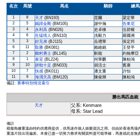
名次
馬號
馬名
騎師
練馬
1
8
天才
(BN193)
昆爾
梁定華
2
5
鐵蹄金剛
(BM105)
謝中瀚
告東尼
3
4
永利高
(BN026)
史卓棟
伍碧權
4
6
生猛情人
(BN110)
冼毅力
羅國洲
5
3
好兄弟
(BJ115)
岳禮華
張定邦
6
11
取勝
(BK081)
賴維銘
王登平
7
2
鄉村勇士
(BL145)
靳能
約翰摩亞
8
1
泰宜
(BL224)
何華麟
陳柏鴻
9
10
拼勁十足
(BN033)
胡活士
賓康
10
7
快感
(BK011)
潘文重
許怡
11
9
海濶天高
(BM120)
陳俊輝
陳柏鴻
備註:
賽事特別情況索引
勝出馬匹血統
父系: Kenmare
天才
母系: Star Lead
備註
模擬鳥瞰重溫由特約供應商提供，供馬迷作個人娛樂資訊之用。但由於香港馬場
重溫片段出現偏差。本會已盡一切努力務求有關資料盡可能準確，馬會就此並無責