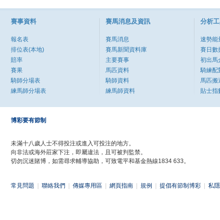
賽事資料
賽馬消息及資訊
分析工
報名表
賽馬消息
速勢能
排位表(本地)
賽馬新聞資料庫
賽日數
賠率
主要賽事
初出馬
賽果
馬匹資料
騎練配
騎師分場表
騎師資料
馬匹搬
練馬師分場表
練馬師資料
貼士指
博彩要有節制
未滿十八歲人士不得投注或進入可投注的地方。
向非法或海外莊家下注，即屬違法，且可被判監禁。
切勿沉迷賭博，如需尋求輔導協助，可致電平和基金熱線1834 633。
常見問題
|
聯絡我們
|
傳媒專用區
|
網頁指南
|
規例
|
提倡有節制博彩
|
私隱