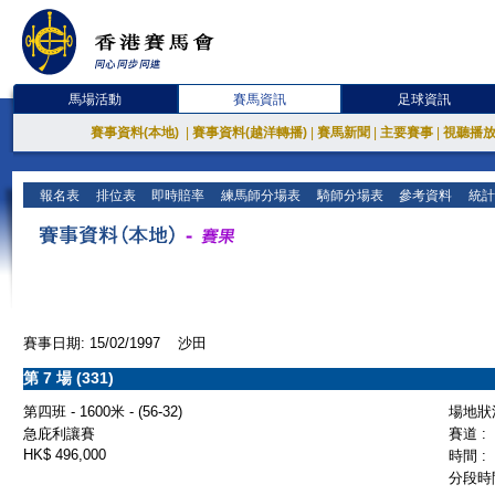
馬場活動
賽馬資訊
足球資訊
賽事資料(本地)
|
賽事資料(越洋轉播)
|
賽馬新聞
|
主要賽事
|
視聽播
報名表
排位表
即時賠率
練馬師分場表
騎師分場表
參考資料
統計
賽事日期: 15/02/1997 沙田
第 7 場 (331)
第四班 - 1600米 - (56-32)
場地狀況
急庇利讓賽
賽道 :
HK$ 496,000
時間 :
分段時間