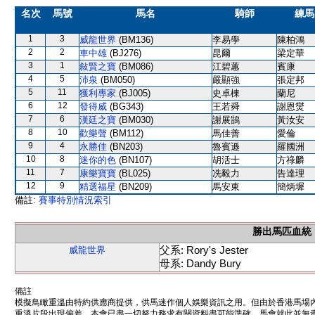
名次
馬號
馬名
騎師
練馬
1
3
威龍世界
(BM136)
李易學
陳柏鴻
2
2
車中雄
(BJ276)
昆爾
梁定華
3
1
敍賢之寶
(BM086)
江碧蕙
賓康
4
5
沛泉
(BM050)
嚴顯強
張定邦
5
11
獲利專家
(BJ005)
史卓棟
蘭尼
6
12
發得威
(BG343)
王若舜
謝恩爕
7
6
漢廷之寶
(BM030)
謝展鵠
黃汝安
8
10
歡樂聲
(BM112)
馬佳善
愛倫
9
4
永勝佳
(BN203)
魯賓遜
羅國洲
10
8
迷你的色
(BN107)
胡活士
方祿麟
11
7
康樂寶寶
(BL025)
冼毅力
告達理
12
9
精選福星
(BN209)
馬安東
簡炳墀
備註:
賽事特別情況索引
勝出馬匹血統
父系: Rory's Jester
威龍世界
母系: Dandy Bury
備註
模擬鳥瞰重溫由特約供應商提供，供馬迷作個人娛樂資訊之用。但由於香港馬場
重溫片段出現偏差。本會已盡一切努力務求有關資料盡可能準確，馬會就此並無責