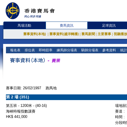
馬場活動
賽馬資訊
足球資訊
賽事資料(本地)
|
賽事資料(越洋轉播)
|
賽馬新聞
|
主要賽事
|
視聽播
報名表
排位表
即時賠率
練馬師分場表
騎師分場表
參考資料
統計
賽事日期: 26/02/1997 跑馬地
第 2 場 (351)
第五班 - 1200米 - (40-16)
場地狀況
海峽時報指數讓賽
賽道 :
HK$ 441,000
時間 :
分段時間