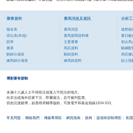
賽事資料
賽馬消息及資訊
分析工
報名表
賽馬消息
速勢能
排位表(本地)
賽馬新聞資料庫
賽日數
賠率
主要賽事
初出馬
賽果
馬匹資料
騎練配
騎師分場表
騎師資料
馬匹搬
練馬師分場表
練馬師資料
貼士指
博彩要有節制
未滿十八歲人士不得投注或進入可投注的地方。
向非法或海外莊家下注，即屬違法，且可被判監禁。
切勿沉迷賭博，如需尋求輔導協助，可致電平和基金熱線1834 633。
常見問題
|
聯絡我們
|
傳媒專用區
|
網頁指南
|
規例
|
提倡有節制博彩
|
私隱