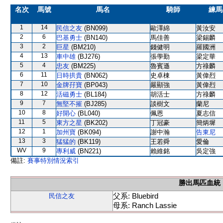
名次
馬號
馬名
騎師
練馬
1
14
民信之友
(BN099)
歐澤綿
黃汝安
2
6
巴基勇士
(BN140)
馬佳善
梁錫麟
3
2
巨星
(BM210)
錢健明
羅國洲
4
13
車中雄
(BJ276)
張學勤
梁定華
5
4
忠友
(BM225)
魯賓遜
方祿麟
6
11
日時拱貴
(BN062)
史卓棟
黃偉烈
7
10
金牌孖寶
(BP043)
嚴顯強
黃偉烈
8
12
活磁勇士
(BL184)
胡活士
方祿麟
9
7
無堅不摧
(BJ285)
談樹文
蘭尼
10
8
好開心
(BL040)
佩恩
夏志信
11
5
東方之星
(BK202)
丁冠豪
簡炳墀
12
1
加州寶
(BK094)
謝中瀚
告東尼
13
3
猛猛的
(BK119)
王若舜
愛倫
WV
9
專利威
(BN221)
賴維銘
吳定強
備註:
賽事特別情況索引
勝出馬匹血統
父系: Bluebird
民信之友
母系: Ranch Lassie