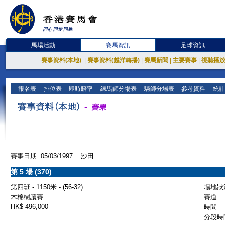
馬場活動
賽馬資訊
足球資訊
賽事資料(本地)
|
賽事資料(越洋轉播)
|
賽馬新聞
|
主要賽事
|
視聽播
報名表
排位表
即時賠率
練馬師分場表
騎師分場表
參考資料
統計
賽事日期: 05/03/1997 沙田
第 5 場 (370)
第四班 - 1150米 - (56-32)
場地狀況
木棉樹讓賽
賽道 :
HK$ 496,000
時間 :
分段時間