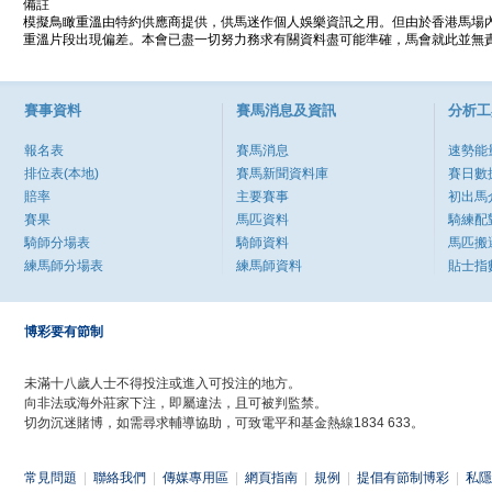
備註
模擬鳥瞰重溫由特約供應商提供，供馬迷作個人娛樂資訊之用。但由於香港馬場
重溫片段出現偏差。本會已盡一切努力務求有關資料盡可能準確，馬會就此並無責
賽事資料
賽馬消息及資訊
分析工
報名表
賽馬消息
速勢能
排位表(本地)
賽馬新聞資料庫
賽日數
賠率
主要賽事
初出馬
賽果
馬匹資料
騎練配
騎師分場表
騎師資料
馬匹搬
練馬師分場表
練馬師資料
貼士指
博彩要有節制
未滿十八歲人士不得投注或進入可投注的地方。
向非法或海外莊家下注，即屬違法，且可被判監禁。
切勿沉迷賭博，如需尋求輔導協助，可致電平和基金熱線1834 633。
常見問題
|
聯絡我們
|
傳媒專用區
|
網頁指南
|
規例
|
提倡有節制博彩
|
私隱