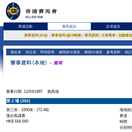
馬場活動
賽馬資訊
足球資訊
賽事資料(本地)
|
賽事資料(越洋轉播)
|
賽馬新聞
|
主要賽事
|
視聽播
報名表
排位表
即時賠率
練馬師分場表
騎師分場表
參考資料
統計
賽事日期: 12/03/1997 跑馬地
第 2 場 (382)
第三班 - 1000米 - (72-48)
場地狀況
蒲台島讓賽
賽道 :
HK$ 558,000
時間 :
分段時間