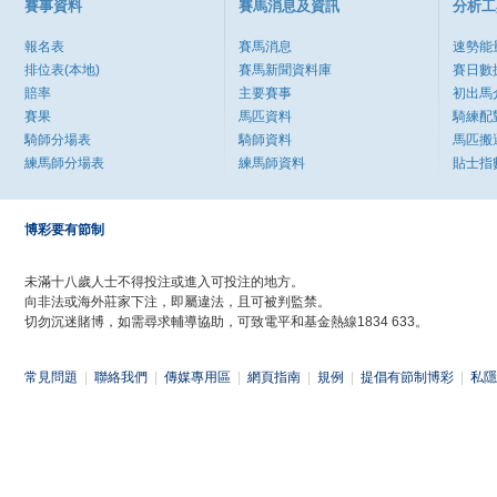
賽事資料
賽馬消息及資訊
分析工
報名表
賽馬消息
速勢能
排位表(本地)
賽馬新聞資料庫
賽日數
賠率
主要賽事
初出馬
賽果
馬匹資料
騎練配
騎師分場表
騎師資料
馬匹搬
練馬師分場表
練馬師資料
貼士指
博彩要有節制
未滿十八歲人士不得投注或進入可投注的地方。
向非法或海外莊家下注，即屬違法，且可被判監禁。
切勿沉迷賭博，如需尋求輔導協助，可致電平和基金熱線1834 633。
常見問題
|
聯絡我們
|
傳媒專用區
|
網頁指南
|
規例
|
提倡有節制博彩
|
私隱