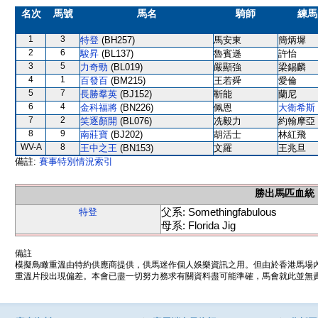
名次
馬號
馬名
騎師
練馬
1
3
特登
(BH257)
馬安東
簡炳墀
2
6
駿昇
(BL137)
魯賓遜
許怡
3
5
力奇勁
(BL019)
嚴顯強
梁錫麟
4
1
百發百
(BM215)
王若舜
愛倫
5
7
長勝羣英
(BJ152)
靳能
蘭尼
6
4
金科福將
(BN226)
佩恩
大衛希斯
7
2
笑逐顏開
(BL076)
冼毅力
約翰摩亞
8
9
南莊寶
(BJ202)
胡活士
林紅飛
WV-A
8
王中之王
(BN153)
文羅
王兆旦
備註:
賽事特別情況索引
勝出馬匹血統
父系: Somethingfabulous
特登
母系: Florida Jig
備註
模擬鳥瞰重溫由特約供應商提供，供馬迷作個人娛樂資訊之用。但由於香港馬場
重溫片段出現偏差。本會已盡一切努力務求有關資料盡可能準確，馬會就此並無責