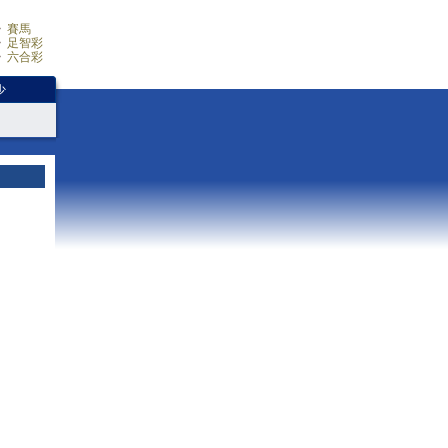
賽馬
足智彩
六合彩
少