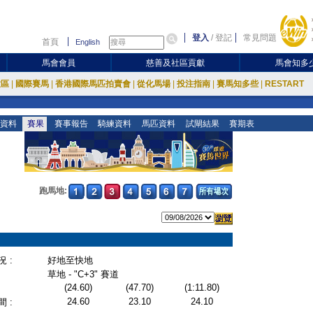
登入
/
登記
常見問題
首頁
English
馬會會員
慈善及社區貢獻
馬會知多
放區
|
國際賽馬
|
香港國際馬匹拍賣會
|
從化馬場
|
投注指南
|
賽馬知多些
|
RESTART
資料
賽果
賽事報告
騎練資料
馬匹資料
試閘結果
賽期表
跑馬地:
 :
好地至快地
草地 - "C+3" 賽道
(24.60)
(47.70)
(1:11.80)
24.60
23.10
24.10
 :