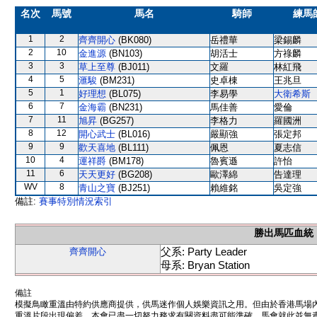
名次
馬號
馬名
騎師
練馬
1
2
齊齊開心
(BK080)
岳禮華
梁錫麟
2
10
金進源
(BN103)
胡活士
方祿麟
3
3
草上至尊
(BJ011)
文羅
林紅飛
4
5
滙駿
(BM231)
史卓棟
王兆旦
5
1
好理想
(BL075)
李易學
大衛希斯
6
7
金海霸
(BN231)
馬佳善
愛倫
7
11
旭昇
(BG257)
李格力
羅國洲
8
12
開心武士
(BL016)
嚴顯強
張定邦
9
9
歡天喜地
(BL111)
佩恩
夏志信
10
4
運祥爵
(BM178)
魯賓遜
許怡
11
6
天天更好
(BG208)
歐澤綿
告達理
WV
8
青山之寶
(BJ251)
賴維銘
吳定強
備註:
賽事特別情況索引
勝出馬匹血統
父系: Party Leader
齊齊開心
母系: Bryan Station
備註
模擬鳥瞰重溫由特約供應商提供，供馬迷作個人娛樂資訊之用。但由於香港馬場
重溫片段出現偏差。本會已盡一切努力務求有關資料盡可能準確，馬會就此並無責