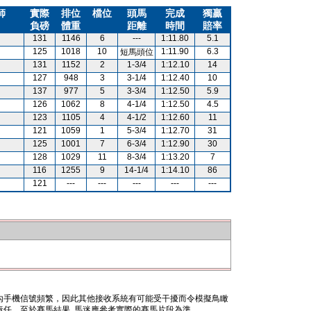
師
實際
排位
檔位
頭馬
完成
獨贏
負磅
體重
距離
時間
賠率
131
1146
6
---
1:11.80
5.1
125
1018
10
1:11.90
6.3
短馬頭位
131
1152
2
1-3/4
1:12.10
14
127
948
3
3-1/4
1:12.40
10
137
977
5
3-3/4
1:12.50
5.9
126
1062
8
4-1/4
1:12.50
4.5
123
1105
4
4-1/2
1:12.60
11
121
1059
1
5-3/4
1:12.70
31
125
1001
7
6-3/4
1:12.90
30
128
1029
11
8-3/4
1:13.20
7
116
1255
9
14-1/4
1:14.10
86
121
---
---
---
---
---
內手機信號頻繁，因此其他接收系統有可能受干擾而令模擬鳥瞰
任。至於賽馬結果, 馬迷應參考實際的賽馬片段為準。