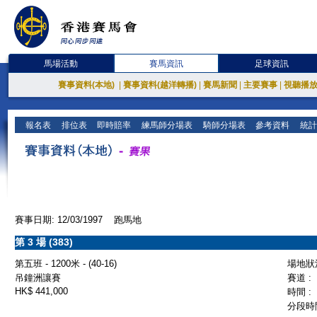
馬場活動
賽馬資訊
足球資訊
賽事資料(本地)
|
賽事資料(越洋轉播)
|
賽馬新聞
|
主要賽事
|
視聽播
報名表
排位表
即時賠率
練馬師分場表
騎師分場表
參考資料
統計
賽事日期: 12/03/1997 跑馬地
第 3 場 (383)
第五班 - 1200米 - (40-16)
場地狀況
吊鐘洲讓賽
賽道 :
HK$ 441,000
時間 :
分段時間