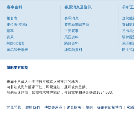
賽事資料
賽馬消息及資訊
分析工
報名表
賽馬消息
速勢能
排位表(本地)
賽馬新聞資料庫
賽日數
賠率
主要賽事
初出馬
賽果
馬匹資料
騎練配
騎師分場表
騎師資料
馬匹搬
練馬師分場表
練馬師資料
貼士指
博彩要有節制
未滿十八歲人士不得投注或進入可投注的地方。
向非法或海外莊家下注，即屬違法，且可被判監禁。
切勿沉迷賭博，如需尋求輔導協助，可致電平和基金熱線1834 633。
常見問題
|
聯絡我們
|
傳媒專用區
|
網頁指南
|
規例
|
提倡有節制博彩
|
私隱