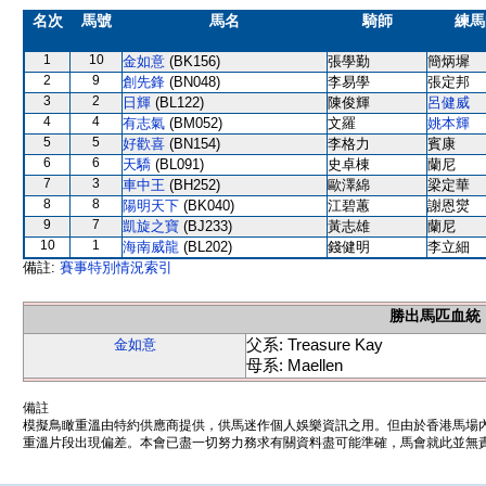
名次
馬號
馬名
騎師
練馬
1
10
金如意
(BK156)
張學勤
簡炳墀
2
9
創先鋒
(BN048)
李易學
張定邦
3
2
日輝
(BL122)
陳俊輝
呂健威
4
4
有志氣
(BM052)
文羅
姚本輝
5
5
好歡喜
(BN154)
李格力
賓康
6
6
天驕
(BL091)
史卓棟
蘭尼
7
3
車中王
(BH252)
歐澤綿
梁定華
8
8
陽明天下
(BK040)
江碧蕙
謝恩爕
9
7
凱旋之寶
(BJ233)
黃志雄
蘭尼
10
1
海南威龍
(BL202)
錢健明
李立細
備註:
賽事特別情況索引
勝出馬匹血統
父系: Treasure Kay
金如意
母系: Maellen
備註
模擬鳥瞰重溫由特約供應商提供，供馬迷作個人娛樂資訊之用。但由於香港馬場
重溫片段出現偏差。本會已盡一切努力務求有關資料盡可能準確，馬會就此並無責