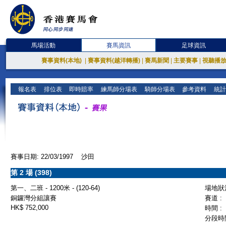
馬場活動
賽馬資訊
足球資訊
賽事資料(本地)
|
賽事資料(越洋轉播)
|
賽馬新聞
|
主要賽事
|
視聽播
報名表
排位表
即時賠率
練馬師分場表
騎師分場表
參考資料
統計
賽事日期: 22/03/1997 沙田
第 2 場 (398)
第一、二班 - 1200米 - (120-64)
場地狀況
銅鑼灣分組讓賽
賽道 :
HK$ 752,000
時間 :
分段時間