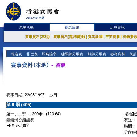
馬場活動
賽馬資訊
足球資訊
賽事資料(本地)
|
賽事資料(越洋轉播)
|
賽馬新聞
|
主要賽事
|
視聽播
報名表
排位表
即時賠率
練馬師分場表
騎師分場表
參考資料
統計
賽事日期: 22/03/1997 沙田
第 9 場 (405)
第一、二班 - 1200米 - (120-64)
場地狀況
銅鑼灣分組讓賽
賽道 :
HK$ 752,000
時間 :
分段時間