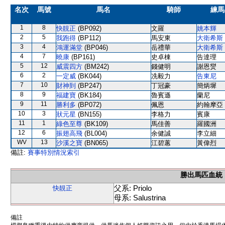
名次
馬號
馬名
騎師
練馬
1
8
快靚正
(BP092)
文羅
姚本輝
2
5
我跑得
(BP112)
馬安東
大衛希斯
3
4
鴻運滿堂
(BP046)
岳禮華
大衛希斯
4
7
曉康
(BP161)
史卓棟
告達理
5
12
威震四方
(BM242)
錢健明
謝恩爕
6
2
一定威
(BK044)
冼毅力
告東尼
7
10
財神到
(BP247)
丁冠豪
簡炳墀
8
9
福建寶
(BK184)
魯賓遜
蘭尼
9
11
勝利多
(BP072)
佩恩
約翰摩亞
10
3
狀元星
(BN155)
李格力
賓康
11
1
綠色至尊
(BK109)
馬佳善
羅國洲
12
6
振翅高飛
(BL004)
余健誠
李立細
WV
13
沙溪之寶
(BN065)
江碧蕙
黃偉烈
備註:
賽事特別情況索引
勝出馬匹血統
父系: Priolo
快靚正
母系: Salustrina
備註