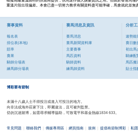
模擬鳥瞰重溫由特約供應商提供，供馬迷作個人娛樂資訊之用。但由於香港馬場
重溫片段出現偏差。本會已盡一切努力務求有關資料盡可能準確，馬會就此並無責
賽事資料
賽馬消息及資訊
分析工
報名表
賽馬消息
速勢能
排位表(本地)
賽馬新聞資料庫
賽日數
賠率
主要賽事
初出馬
賽果
馬匹資料
騎練配
騎師分場表
騎師資料
馬匹搬
練馬師分場表
練馬師資料
貼士指
博彩要有節制
未滿十八歲人士不得投注或進入可投注的地方。
向非法或海外莊家下注，即屬違法，且可被判監禁。
切勿沉迷賭博，如需尋求輔導協助，可致電平和基金熱線1834 633。
常見問題
|
聯絡我們
|
傳媒專用區
|
網頁指南
|
規例
|
提倡有節制博彩
|
私隱